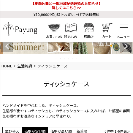
【夏季休業と一部地域配送遅延のお知らせ】
詳しくはこちら>>
¥10,000(税込)以上お買い上げで送料無料
お買いもの
読みもの
芦屋店
カート
HOME
生活雑貨
ティッシュケース
ティッシュケース
ハンドメイドを中心とした、ティッシュケース。
生活感が出やすいティッシュもこのティッシュケースに入れれば、お部屋の雰囲
気を損わずお洒落なインテリアに早変わり。
並び替え
価格が安い順
価格が高い順
新着順
6
件中
1
-
6
件表示