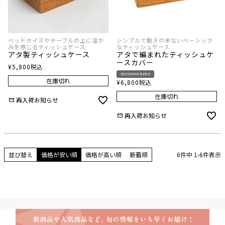
ベッドサイズやテーブルの上に温か
シンプルで飽きの来ないベーシック
みを感じるティッシュケース
なティッシュケース
アタ製ティッシュケース
アタで編まれたティッシュケ
ースカバー
¥
5,800
税込
RECOMMENDED
在庫切れ
¥
6,800
税込
在庫切れ
再入荷お知らせ
再入荷お知らせ
並び替え
価格が安い順
価格が高い順
新着順
6
件中
1
-
6
件表示