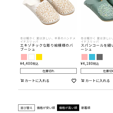
冬は暖かく 夏は涼しい、羊革のハンドメ
冬は暖かく 夏は涼しい
イドスリッパ
イドスリッパ
エキゾチックな彫り絵模様のバ
スパンコールを縫
ブーシュ
ーシュ
¥
4,400
¥
4,180
税込
税込
在庫切れ
在庫切
カートに入れる
カートに入れる
並び替え
価格が安い順
価格が高い順
新着順