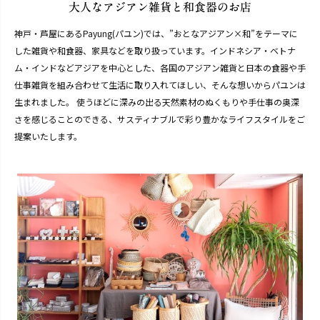
神戸・芦屋にあるPayung(パユン)では、”おとなアジアン×和”をテーマに
した雑貨や和食器、家具などを取り扱っています。インドネシア・ベトナ
ム・インドなどアジアを中心とした、各国のアジアン雑貨と日本の食器や手
仕事雑貨を組み合わせて生活に取り入れてほしい、そんな想いからパユンは
生まれました。 使うほどに深みの出る天然素材のぬくもりや手仕事の奥深
さを感じることのできる、サスティナブルで彩り豊かなライフスタイルをご
提案いたします。