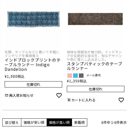
玄関、テーブルなどに敷いて手軽に
独特な雰囲気が魅力的。インドネシ
インテリアを模様替え
アの伝統的な技法を、旬なデザイン
インドブロックプリントのテ
や色に落とし込みました。
スタンプバティックのテーブ
ーブルランナー Indigo
ルランナー
Dandelion
メール便可
¥
1,980
税込
¥
1,350
税込
在庫切れ
在庫切れ
再入荷お知らせ
カートに入れる
並び替え
価格が安い順
価格が高い順
新着順
6
件中
1
-
6
件表示