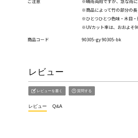
ご注意
※晴雨両用ですが、急な雨に
※商品によって竹の部分の長
※ひとつひとつ色味・木目・
※UVカット率は、おおよそ9
商品コード
90305-gy 90305-bk
レビュー
レビューを書く
質問する
レビュー
Q&A