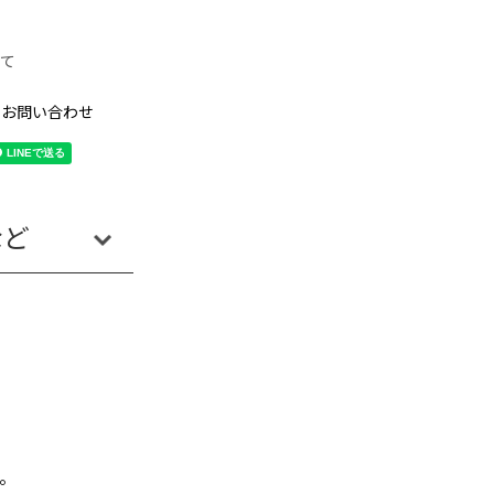
て
のお問い合わせ
など
Payun
。