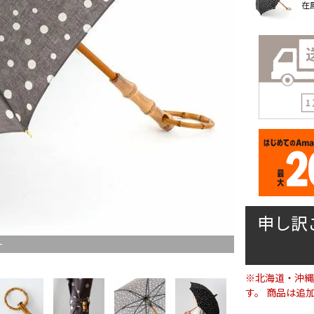
在
申し訳
ー
※北海道・沖縄
す。 商品は追