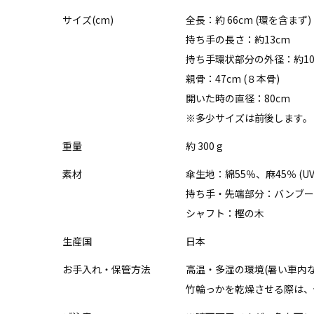
サイズ(cm)
全長：約 66cm (環を含まず)
持ち手の長さ：約13cm
持ち手環状部分の外径：約10
親骨：47cm (８本骨)
開いた時の直径：80cm
※多少サイズは前後します。
重量
約 300 g
素材
傘生地：綿55％、麻45％ (U
持ち手・先端部分：バンブー
シャフト：樫の木
生産国
日本
お手入れ・保管方法
高温・多湿の環境(暑い車内
竹輪っかを乾燥させる際は、