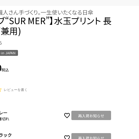
職人さん手づくり。一生使いたくなる日傘
ブ“SUR MER”】水玉プリント 長
雨兼用)
5
 in JAPAN
0
税込
レビューを書く
レー
再入荷お知らせ
庫切れ
ラック
再入荷お知らせ