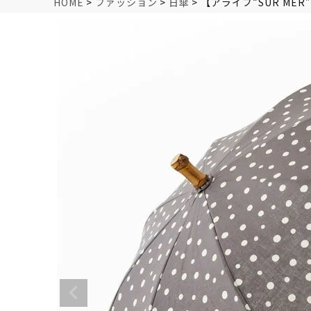
HOME
ファッション
日傘
【アライブ“SUR MER