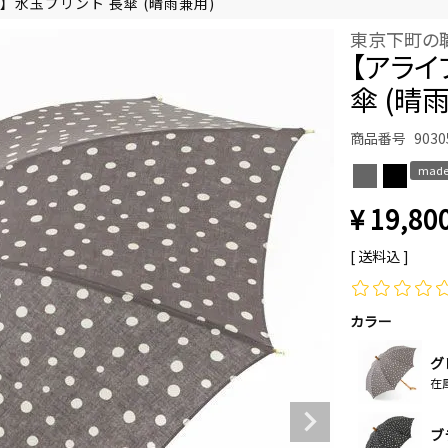
”】水玉プリント 長傘 (晴雨兼用)
東京下町の
【アライ
傘 (晴
商品番号
9030
made
¥
19,80
送料込
カラー
グ
在
ブ