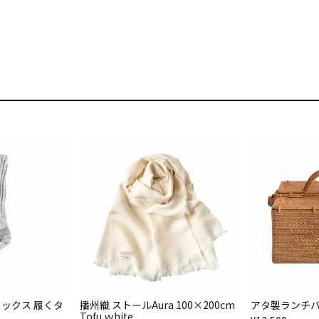
ソックス 履くタ
播州織 ストールAura 100×200cm
アタ製ランチバ
Tofu ｗhite