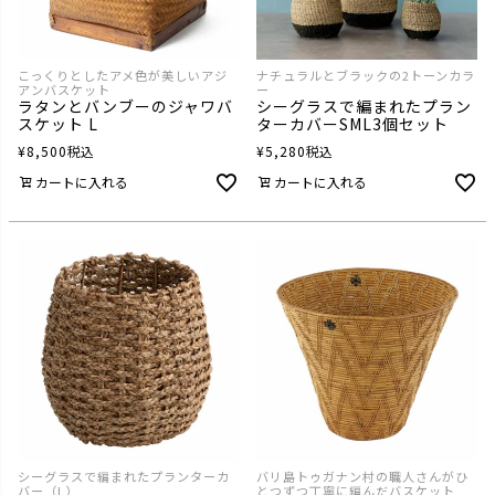
こっくりとしたアメ色が美しいアジ
ナチュラルとブラックの2トーンカラ
アンバスケット
ー
ラタンとバンブーのジャワバ
シーグラスで編まれたプラン
スケット L
ターカバーSML3個セット
¥
8,500
税込
¥
5,280
税込
カートに入れる
カートに入れる
シーグラスで編まれたプランターカ
バリ島トゥガナン村の職人さんがひ
バー（L）
とつずつ丁寧に編んだバスケット