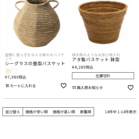
空間に揺らぎを与える素朴なバスケ
植木鉢のような丸型小物入れ
ット
アタ製バスケット 鉢型
シーグラスの壺型バスケット
¥
4,280
税込
在庫切れ
¥
7,980
税込
カートに入れる
再入荷お知らせ
並び替え
価格が安い順
価格が高い順
新着順
14
件中
1
-
14
件表示