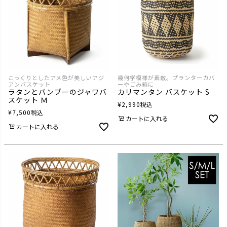
こっくりとしたアメ色が美しいアジ
幾何学模様が素敵。プランターカバ
アンバスケット
ーやごみ箱に
ラタンとバンブーのジャワバ
カリマンタン バスケット S
スケット Ｍ
¥
2,990
税込
¥
7,500
税込
カートに入れる
カートに入れる