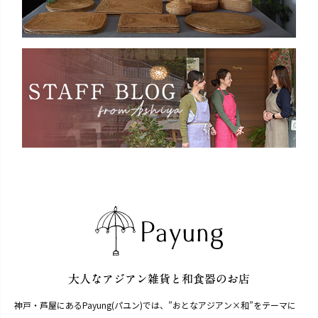
神戸・芦屋にあるPayung(パユン)では、”おとなアジアン×和”をテーマに