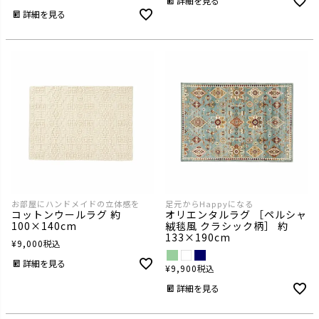
詳細を見る
詳細を見る
お部屋にハンドメイドの立体感を
足元からHappyになる
コットンウールラグ 約
オリエンタルラグ ［ペルシャ
100×140cm
絨毯風 クラシック柄］ 約
133×190cm
¥
9,000
税込
詳細を見る
¥
9,900
税込
詳細を見る