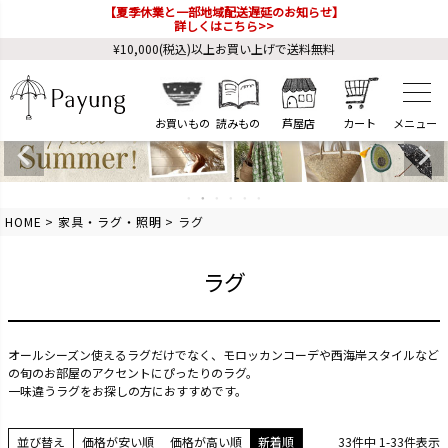
【夏季休業と一部地域配送遅延のお知らせ】
詳しくはこちら>>
¥10,000(税込)以上お買い上げで送料無料
お買いもの
読みもの
芦屋店
カート
HOME
家具・ラグ・照明
ラグ
ラグ
オールシーズン使えるラグだけでなく、モロッカンコーデや西海岸スタイルなど
の旬のお部屋のアクセントにぴったりのラグ。
一味違うラグをお探しの方におすすめです。
並び替え
価格が安い順
価格が高い順
新着順
33
件中
1
-
33
件表示