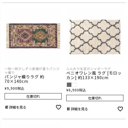
一枚一枚少しずつ表情が違うパンジ
ふんわり毛足のシャギーラグ
ャ織り
ベニオワレン風 ラグ [モロッ
パンジャ織りラグ 約
カン] 約133×190cm
70×140cm
¥
9,900
税込
¥
6,900
税込
在庫切れ
在庫切れ
詳細を見る
詳細を見る