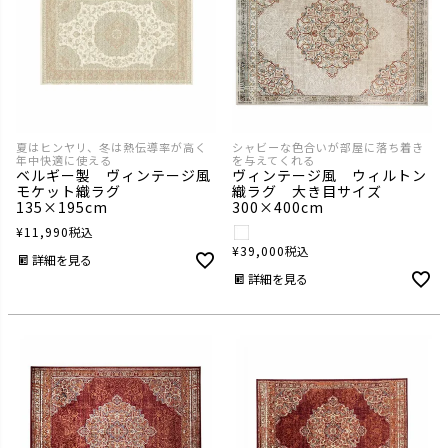
夏はヒンヤリ、冬は熱伝導率が高く
シャビーな色合いが部屋に落ち着き
年中快適に使える
を与えてくれる
ベルギー製 ヴィンテージ風
ヴィンテージ風 ウィルトン
モケット織ラグ
織ラグ 大き目サイズ
135×195cm
300×400cm
¥
11,990
税込
¥
39,000
税込
詳細を見る
詳細を見る