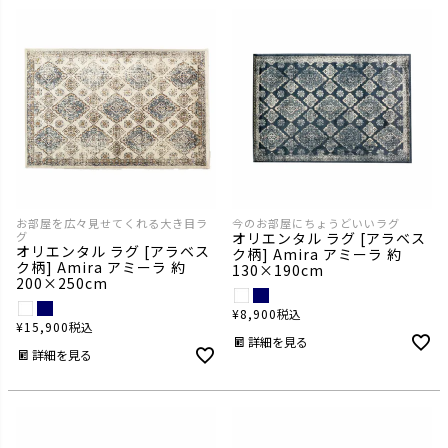
お部屋を広々見せてくれる大き目ラ
今のお部屋にちょうどいいラグ
グ
オリエンタル ラグ [アラベス
オリエンタル ラグ [アラベス
ク柄] Amira アミーラ 約
ク柄] Amira アミーラ 約
130×190cm
200×250cm
¥
8,900
税込
¥
15,900
税込
詳細を見る
詳細を見る