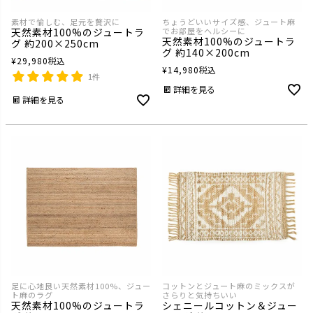
素材で愉しむ、足元を贅沢に
ちょうどいいサイズ感、ジュート麻
天然素材100%のジュートラ
でお部屋をヘルシーに
天然素材100%のジュートラ
グ 約200×250cm
グ 約140×200cm
¥
29,980
税込
¥
14,980
税込
1件
詳細を見る
詳細を見る
足に心地良い天然素材100%、ジュー
コットンとジュート麻のミックスが
ト麻のラグ
さらりと気持ちいい
天然素材100%のジュートラ
シェニールコットン＆ジュー