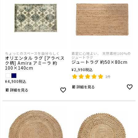
ちょっとのスペースを自分らしく
素足に心地よい、 天然素材100%の
オリエンタル ラグ [アラベス
ジュートラグ
ジュートラグ 約50×80cm
ク柄] Amira アミーラ 約
100×140cm
¥
2,990
税込
1件
¥
4,900
税込
詳細を見る
詳細を見る