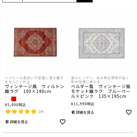
シャビーな色合いが部屋に落ち着き
夏はヒンヤリ、冬は熱伝導率が高く
を与えてくれる
年中快適に使える
ヴィンテージ風 ウィルトン
ベルギー製 ヴィンテージ風
織ラグ 100×140cm
モケット織ラグ ブルーペー
ル×ピンク 135×195cm
¥
11,990
税込
¥
5,900
税込
詳細を見る
1件
詳細を見る