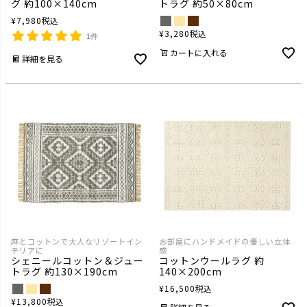
グ 約100×140cm
トラグ 約50×80cm
¥
7,980
税込
¥
3,280
税込
1件
カートに入れる
詳細を見る
麻とコットンで大人なリゾートイン
お部屋にハンドメイドの優しい立体
テリアに
感
シェニールコットン＆ジュー
コットンウールラグ 約
トラグ 約130×190cm
140×200cm
¥
16,500
税込
¥
13,800
税込