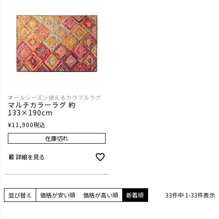
オールシーズン使えるカラフルラグ
マルチカラーラグ 約
133×190cm
¥
11,900
税込
在庫切れ
詳細を見る
並び替え
価格が安い順
価格が高い順
新着順
33
件中
1
-
33
件表示