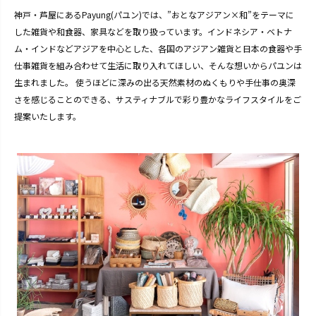
神戸・芦屋にあるPayung(パユン)では、”おとなアジアン×和”をテーマに
した雑貨や和食器、家具などを取り扱っています。インドネシア・ベトナ
ム・インドなどアジアを中心とした、各国のアジアン雑貨と日本の食器や手
仕事雑貨を組み合わせて生活に取り入れてほしい、そんな想いからパユンは
生まれました。 使うほどに深みの出る天然素材のぬくもりや手仕事の奥深
さを感じることのできる、サスティナブルで彩り豊かなライフスタイルをご
提案いたします。