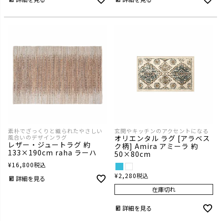
玄関やキッチンのアクセントになる
素朴でざっくりと織られたやさしい
オリエンタル ラグ [アラベス
風合いのデザインラグ
レザー・ジュートラグ 約
ク柄] Amira アミーラ 約
133×190cm raha ラーハ
50×80cm
¥
16,800
税込
¥
2,280
税込
詳細を見る
在庫切れ
詳細を見る