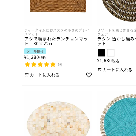
ティータイムにおススメの小さめプレイ
リゾートを感じさせる
スマット
ウェア
アタで編まれたランチョンマッ
ラタン 透かし編
ト 30×22㎝
ット
メール便可
¥
1,380
税込
¥
1,680
税込
1件
カートに入れる
カートに入れる