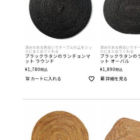
深みのある色合いでテーブルの上をシッ
深みのある色合いでテ
クにまとめてくれる
クにまとめてくれる
ブラックラタンのランチョンマ
ブラックラタンの
ット ラウンド
ット オーバル
¥
1,780
¥
1,890
税込
税込
カートに入れる
詳細を見る