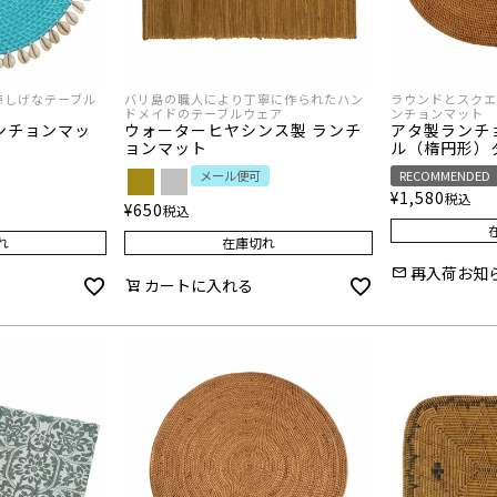
涼しげなテーブル
バリ島の職人により丁寧に作られたハン
ラウンドとスクエ
ドメイドのテーブルウェア
ンチョンマット
ンチョンマッ
ウォーターヒヤシンス製 ランチ
アタ製ランチ
ョンマット
ル（楕円形）
メール便可
RECOMMENDED
¥
1,580
税込
¥
650
税込
れ
在庫切れ
再入荷お知
カートに入れる