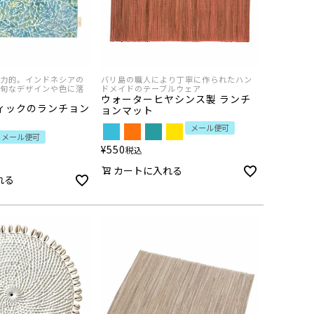
力的。インドネシアの
バリ島の職人により丁寧に作られたハン
旬なデザインや色に落
ドメイドのテーブルウェア
ウォーターヒヤシンス製 ランチ
ィックのランチョン
ョンマット
メール便可
メール便可
¥
550
税込
カートに入れる
れる