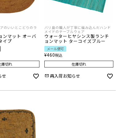
アのいいとこどりのラ
バリ島の職人が丁寧に編み込んだハンド
メイドのテーブルウェア
ョンマット オーバ
ウォーターヒヤシンス製ランチ
タイプ
ョンマット ターコイズブルー
メール便可
¥
460
税込
在庫切れ
在庫切れ
らせ
再入荷お知らせ