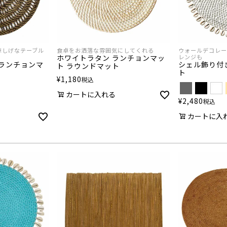
涼しげなテーブル
食卓をお洒落な雰囲気にしてくれる
ウォールデコレー
ホワイトラタン ランチョンマッ
レンジも
みランチョンマ
シェル飾り付
ト ラウンドマット
ト
¥
1,180
税込
カートに入れる
¥
2,480
税込
カートに入