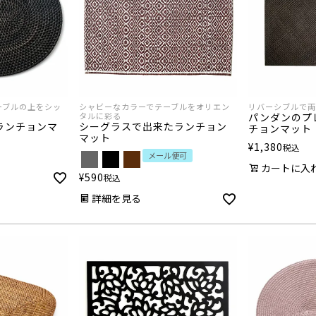
ーブルの上をシッ
シャビーなカラーでテーブルをオリエン
リバーシブルで両
タルに彩る
パンダンのプ
ランチョンマ
シーグラスで出来たランチョン
チョンマット
マット
¥
1,380
税込
メール便可
カートに入
¥
590
税込
詳細を見る