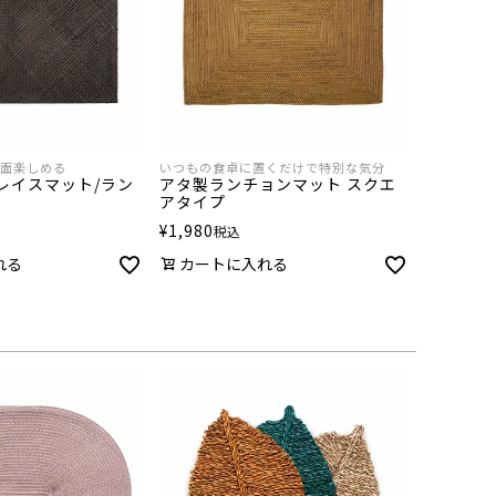
面楽しめる
いつもの食卓に置くだけで特別な気分
レイスマット/ラン
アタ製ランチョンマット スクエ
アタイプ
¥
1,980
税込
れる
カートに入れる