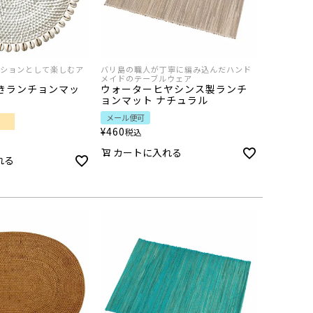
ションとして楽しむア
バリ島の職人が丁寧に編み込んだハンド
メイドのテーブルウェア
きランチョンマッ
ウォーターヒヤシンス製ランチ
ョンマット ナチュラル
メール便可
¥
460
税込
カートに入れる
れる