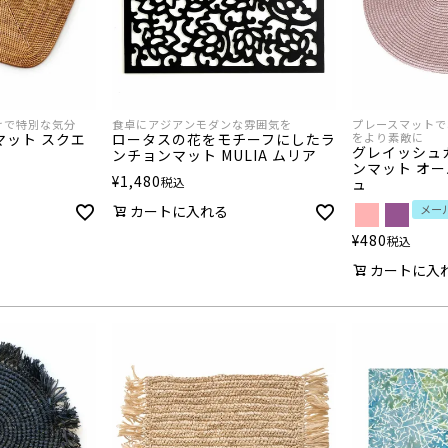
けで特別な気分
食卓にアジアンモダンな雰囲気を
プレースマットで
マット スクエ
ロータスの花をモチーフにしたラ
をより素敵に
グレイッシュ
ンチョンマット MULIA ムリア
ンマット オーバ
¥
1,480
税込
ュ
カートに入れる
メー
¥
480
税込
カートに入