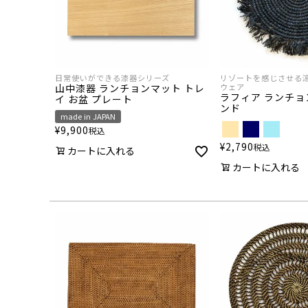
日常使いができる漆器シリーズ
リゾートを感じさせる
山中漆器 ランチョンマット トレ
ウェア
ラフィア ランチョ
イ お盆 プレート
ンド
made in JAPAN
¥
9,900
税込
¥
2,790
税込
カートに入れる
カートに入れる