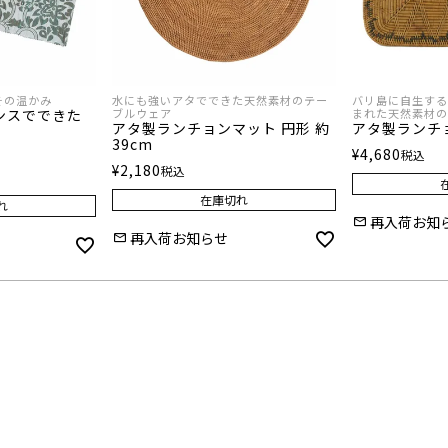
その温かみ
水にも強いアタでできた天然素材のテー
バリ島に自生する
ンスでできた
ブルウェア
まれた天然素材の
アタ製ランチョンマット 円形 約
アタ製ランチ
39cm
¥
4,680
税込
¥
2,180
税込
在庫切れ
れ
再入荷お知
再入荷お知らせ