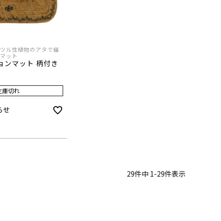
ツル性植物のアタで編
マット
ョンマット 柄付き
在庫切れ
らせ
29
件中
1
-
29
件表示