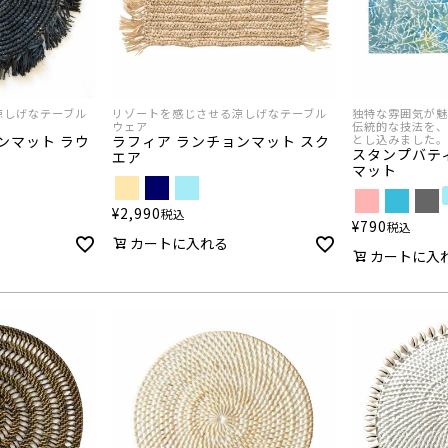
涼しげなテーブル
リゾートを感じさせる涼しげなテーブル
独特な雰囲気が魅
ウェア
伝統的な技法を、
ンマット ラウ
ラフィア ランチョンマット スク
とし込みました。
スタンプバテ
エア
マット
¥
2,990
税込
¥
790
税込
カートに入れる
カートに入