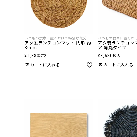
いつもの食卓に置くだけで特別な気分
いつもの食卓に置くだ
アタ製ランチョンマット 円形 約
アタ製ランチョン
30cm
ア 角丸タイプ
¥
1,380
¥
3,680
税込
税込
カートに入れる
カートに入れる