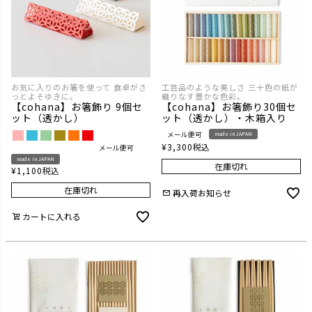
お気に入りのお箸を使って 食卓がさ
工芸品のような美しさ 三十色の紙が
っとよそゆきに。
織りなす豊かな色彩。
【cohana】お箸飾り 9個セ
【cohana】お箸飾り30個セ
ット（透かし）
ット（透かし）・木箱入り
メール便可
made in JAPAN
¥
3,300
税込
メール便可
made in JAPAN
在庫切れ
¥
1,100
税込
在庫切れ
再入荷お知らせ
カートに入れる