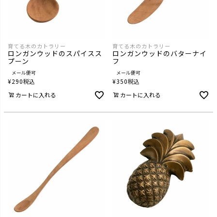
育てる木のカトラリー
育てる木のカトラリー
ロンガンウッドのスパイスス
ロンガンウッドのバターナイ
プーン
フ
メール便可
メール便可
¥
290
税込
¥
350
税込
カートに入れる
カートに入れる