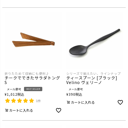
折りたためて収納にも便利♪
シリーズで揃えたい、ラインナップ
チークでできたサラダトング
ティースプーン [ブラック]
S
Velino ヴェリーノ
メール便可
メール便可
BEST SELLER
¥
1,012
税込
¥
390
税込
1件
カートに入れる
カートに入れる