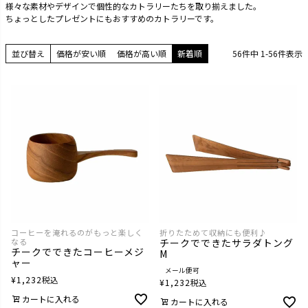
様々な素材やデザインで個性的なカトラリーたちを取り揃えました。
ちょっとしたプレゼントにもおすすめのカトラリーです。
並び替え
価格が安い順
価格が高い順
新着順
56
件中
1
-
56
件表示
コーヒーを淹れるのがもっと楽しく
折りたためて収納にも便利♪
なる
チークでできたサラダトング
チークでできたコーヒーメジ
M
ャー
メール便可
¥
1,232
税込
¥
1,232
税込
カートに入れる
カートに入れる