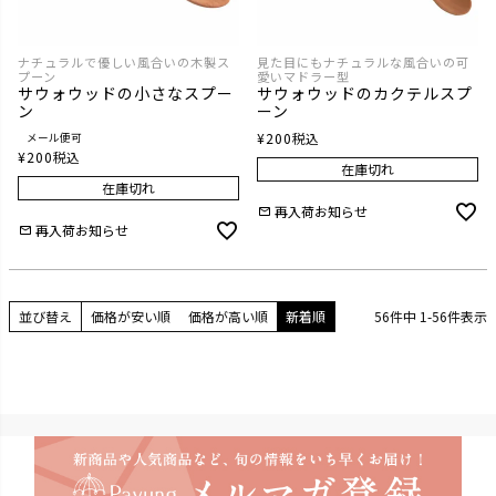
ナチュラルで優しい風合いの木製ス
見た目にもナチュラルな風合いの可
プーン
愛いマドラー型
サウォウッドの小さなスプー
サウォウッドのカクテルスプ
ン
ーン
¥
200
税込
メール便可
¥
200
税込
在庫切れ
在庫切れ
再入荷お知らせ
再入荷お知らせ
並び替え
価格が安い順
価格が高い順
新着順
56
件中
1
-
56
件表示