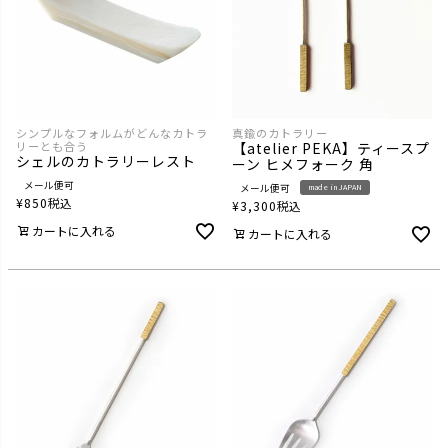
シンプルなフォルムがどんなカトラ
真鍮のカトラリー
リーとも合う
【atelier PEKA】ティースプ
シェルのカトラリーレスト
ーン ヒメフォーク 角
メール便可
メール便可
made in JAPAN
¥
850
税込
¥
3,300
税込
カートに入れる
カートに入れる