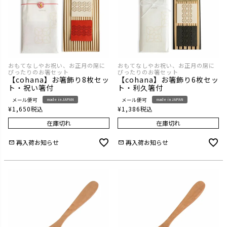
おもてなしやお祝い、お正月の席に
おもてなしやお祝い、お正月の席に
ぴったりのお箸セット
ぴったりのお箸セット
【cohana】お箸飾り8枚セッ
【cohana】お箸飾り6枚セッ
ト・祝い箸付
ト・利久箸付
メール便可
メール便可
made in JAPAN
made in JAPAN
¥
1,650
税込
¥
1,386
税込
在庫切れ
在庫切れ
再入荷お知らせ
再入荷お知らせ