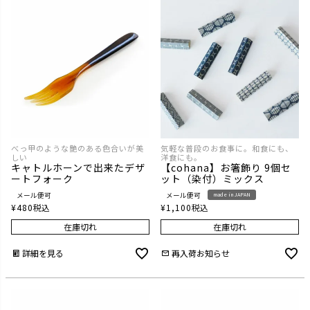
べっ甲のような艶のある色合いが美
気軽な普段のお食事に。和食にも、
しい
洋食にも。
キャトルホーンで出来たデザ
【cohana】お箸飾り 9個セ
ートフォーク
ット（染付）ミックス
メール便可
メール便可
made in JAPAN
¥
480
税込
¥
1,100
税込
在庫切れ
在庫切れ
詳細を見る
再入荷お知らせ