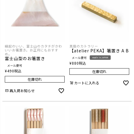
縁起のいい、富士山のカタチがかわ
真鍮のカトラリー
いいお箸置き。お正月にもおすす
【atelier PEKA】箸置き A B
め。
富士山型のお箸置き
メール便可
made in JAPAN
¥
880
税込
メール便可
¥
490
税込
在庫切れ
在庫切れ
カートに入れる
再入荷お知らせ