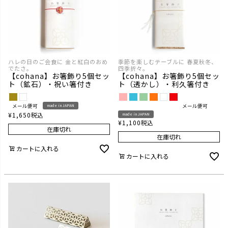
ハレの日のご会食に 金と紅白のおめ
季節を楽しむテーブルに 春夏秋冬、
でたさ。
四季折々。
【cohana】お箸飾り5個セッ
【cohana】お箸飾り5個セッ
ト（鉱石）・祝い箸付き
ト（透かし）・利久箸付き
メール便可
メール便可
made in JAPAN
¥
1,650
税込
made in JAPAN
¥
1,100
税込
在庫切れ
在庫切れ
カートに入れる
カートに入れる