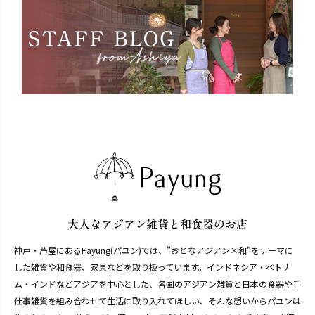
神戸・芦屋にあるPayung(パユン)では、”おとなアジアン×和”をテーマに
した雑貨や和食器、家具などを取り扱っています。インドネシア・ベトナ
ム・インドなどアジアを中心とした、各国のアジアン雑貨と日本の食器や手
仕事雑貨を組み合わせて生活に取り入れてほしい、そんな想いからパユンは