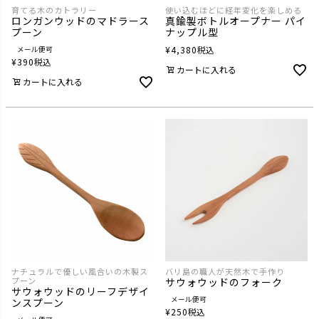
育てる木のカトラリー
使い込むほどに経年変化を楽しめる
ロンガンウッドのマドラース
真鍮製ボトルオープナー パイ
プーン
ナップル型
¥
4,380
税込
メール便可
¥
390
税込
カートに入れる
カートに入れる
ナチュラルで優しい風合いの木製ス
バリ島の職人が天然木で手作り
プーン
サウォウッドのフォーク
サウォウッドのリーフデザイ
メール便可
ンスプーン
¥
250
税込