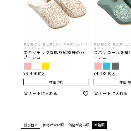
冬は暖かく 夏は涼しい、羊革のハンドメ
冬は暖かく 夏は涼しい
イドスリッパ
イドスリッパ
エキゾチックな彫り絵模様のバ
スパンコールを縫
ブーシュ
ーシュ
¥
4,400
¥
4,180
税込
税込
在庫切れ
在庫切
カートに入れる
カートに入れる
並び替え
価格が安い順
価格が高い順
新着順