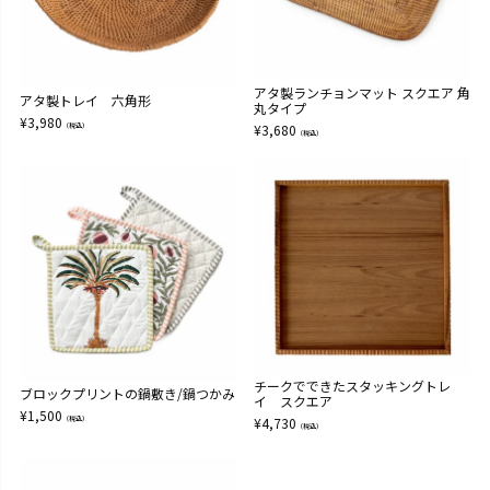
アタ製ランチョンマット スクエア 角
アタ製トレイ 六角形
丸タイプ
¥
3,980
（税込）
¥
3,680
（税込）
チークでできたスタッキングトレ
ブロックプリントの鍋敷き/鍋つかみ
イ スクエア
¥
1,500
（税込）
¥
4,730
（税込）