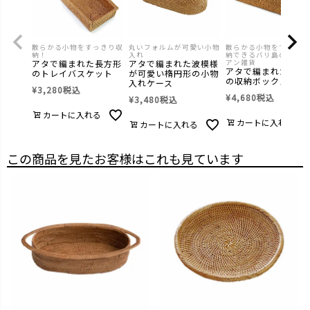
散らかる小物をすっきり収
丸いフォルムが可愛い小物
散らかる小物をすっきり
納！
入れ
納できるバリ島の人気ア
アタで編まれた長方形
アタで編まれた波模様
アン雑貨
アタで編まれた長方
のトレイバスケット
が可愛い楕円形の小物
の収納ボックス
入れケース
¥
3,280
税込
¥
4,680
税込
¥
3,480
税込
カートに入れる
カートに入れる
カートに入れる
この商品を見たお客様はこれも見ています