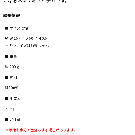
になるおすすめアイテムです。
詳細情報
サイズ(cm)
約 W 157 × D 50 × H 0.5
※多少サイズは前後します。
重量
約 200 g
素材
綿100％
生産国
インド
ご注意
※摩擦や水分で色落ちする場合があります。