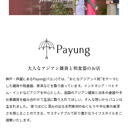
神戸・芦屋にあるPayung(パユン)では、”おとなアジアン×和”をテーマに
した雑貨や和食器、家具などを取り扱っています。インドネシア・ベトナ
ム・インドなどアジアを中心とした、各国のアジアン雑貨と日本の食器や手
仕事雑貨を組み合わせて生活に取り入れてほしい、そんな想いからパユンは
生まれました。 使うほどに深みの出る天然素材のぬくもりや手仕事の奥深
さを感じることのできる、サスティナブルで彩り豊かなライフスタイルをご
提案いたします。