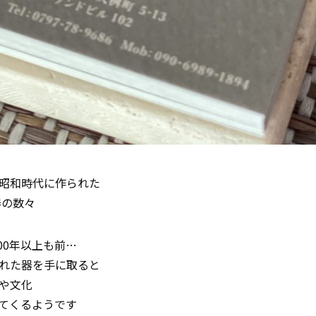
昭和時代に作られた
器の数々
00年以上も前…
れた器を手に取ると
や文化
てくるようです