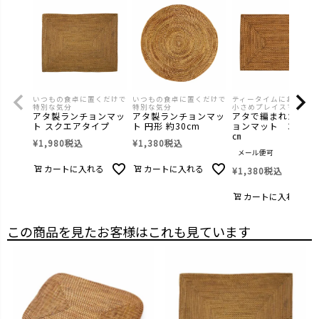
いつもの食卓に置くだけで
いつもの食卓に置くだけで
ティータイムにおススメ
特別な気分
特別な気分
小さめプレイスマット
アタ製ランチョンマッ
アタ製ランチョンマッ
アタで編まれたラン
ト スクエアタイプ
ト 円形 約30cm
ョンマット 30×2
㎝
¥
1,980
税込
¥
1,380
税込
メール便可
カートに入れる
カートに入れる
¥
1,380
税込
カートに入れる
この商品を見たお客様はこれも見ています