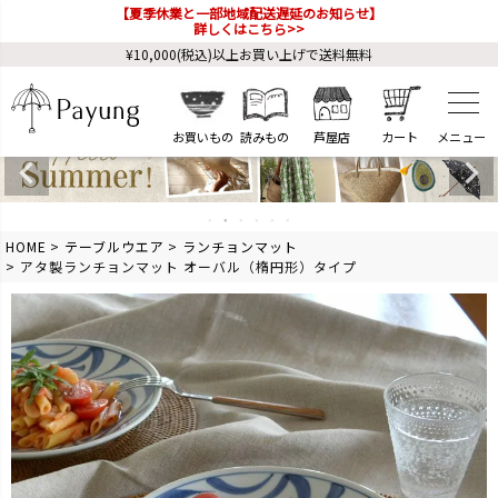
【夏季休業と一部地域配送遅延のお知らせ】
詳しくはこちら>>
¥10,000(税込)以上お買い上げで送料無料
お買いもの
読みもの
芦屋店
カート
HOME
テーブルウエア
ランチョンマット
アタ製ランチョンマット オーバル（楕円形）タイプ