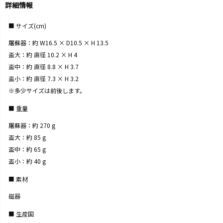
詳細情報
サイズ(cm)
屠蘇器：約 W16.5 × D10.5 × H 13.5
盃大：約 直径 10.2 × H 4
盃中：約 直径 8.8 × H 3.7
盃小：約 直径 7.3 × H 3.2
※多少サイズは前後します。
重量
屠蘇器：約 270 g
盃大：約 85 g
盃中：約 65 g
盃小：約 40 g
素材
磁器
生産国