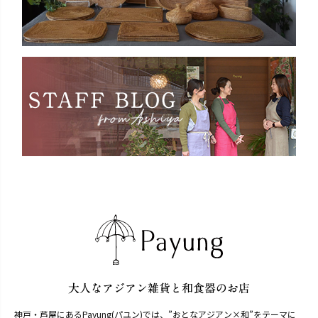
神戸・芦屋にあるPayung(パユン)では、”おとなアジアン×和”をテーマに