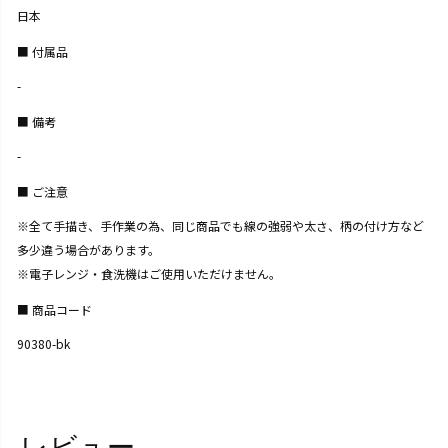
日本
付属品
-
備考
-
ご注意
※全て手描き、手作業の為、同じ商品でも線の強弱や太さ、柄の付け方など
多少違う場合があります。
※電子レンジ・食洗機はご使用いただけません。
商品コード
90380-bk
レビュー