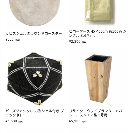
ピローケース 45×65cm 綿100％ シ
カピスシェルのラウンドコースター
ングル Sol Mane
¥
550
（税込）
¥
2,200
（税込）
ビーズソカシクロス柄 シェル付き ブ
リサイクルウッドプランターカバー
ラック (L)
トールスクエア型 5号用
¥
5,680
¥
5,980
（税込）
（税込）