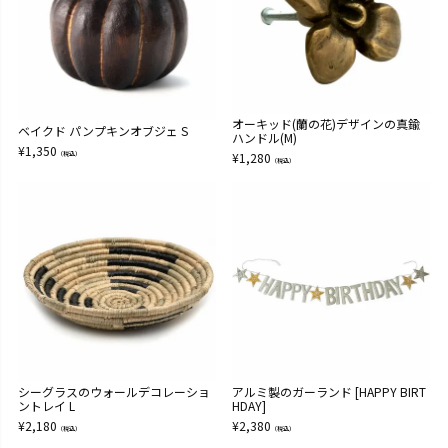
オーキッド(蘭の花)デザインの真鍮
ベイクド パンプキンオブジェ S
ハンドル(M)
¥
1,350
（税込）
¥
1,280
（税込）
シーグラスのウォールデコレーショ
アルミ製のガーランド [HAPPY BIRT
ントレイ L
HDAY]
¥
2,180
¥
2,380
（税込）
（税込）