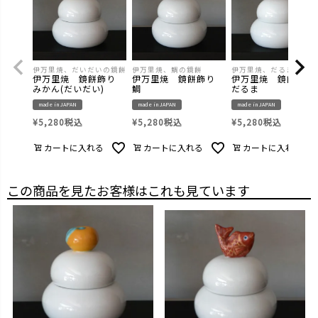
伊万里焼、だいだいの鏡餅
伊万里焼、鯛の鏡餅
伊万里焼、だるまの鏡餅
伊万里焼 鏡餅飾り
伊万里焼 鏡餅飾り
伊万里焼 鏡餅飾
みかん(だいだい)
鯛
だるま
made in JAPAN
made in JAPAN
made in JAPAN
¥
5,280
税込
¥
5,280
税込
¥
5,280
税込
カートに入れる
カートに入れる
カートに入れる
この商品を見たお客様はこれも見ています