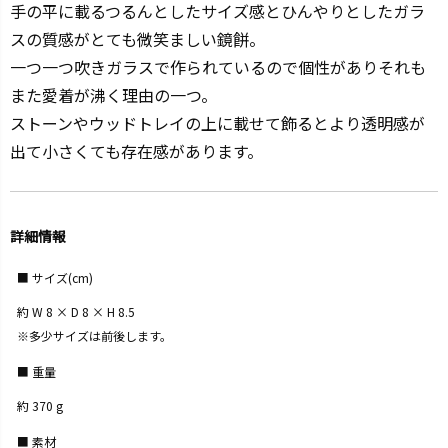
手の平に載るつるんとしたサイズ感とひんやりとしたガラ
スの質感がとても微笑ましい鏡餅。
一つ一つ吹きガラスで作られているので個性がありそれも
また愛着が沸く理由の一つ。
ストーンやウッドトレイの上に載せて飾るとより透明感が
出て小さくても存在感があります。
詳細情報
サイズ(cm)
約 W 8 × D 8 × H 8.5
※多少サイズは前後します。
重量
約 370 g
素材