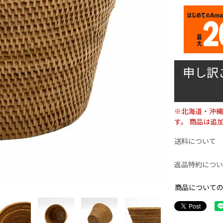
申し訳
※北海道・沖縄
す。 商品は追
送料について
返品特約につい
商品について