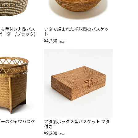
持ち手付き丸型バス
アタで編まれた半球型のバスケッ
ボーダ―/ブラック)
ト
¥
4,780
（税込）
ブーのジャワバスケ
アタ製ボックス型バスケット フタ
付き
¥
9,200
（税込）