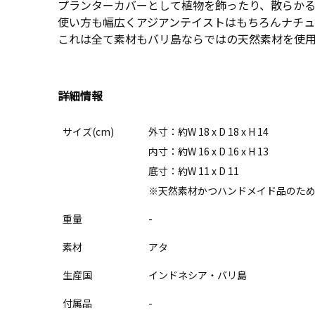
プランターカバーとして植物を飾ったり、散らかる
使い方も幅広くアジアンテイストはもちろんナチュ
これは全て素材もバリ島ならではの天然素材を使用
詳細情報
サイズ(cm)
外寸：約W 18 x D 18 x H 14
内寸：約W 16 x D 16 x H 13
底寸：約W 11 x D 11
※天然素材かつハンドメイド品のため
重量
-
素材
アタ
生産国
インドネシア・バリ島
付属品
-