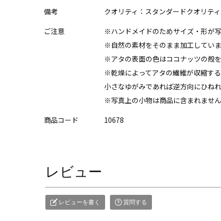
備考
クオリティ：スタンダードクオリティ
ご注意
※ハンドメイドのためサイズ・形が
※自然の素材をそのまま加工してい
※アタの表面の色はココナッツの殻
※乾燥によってアタの繊維が収縮する
小さなゆがみであれば逆方向にひね
※写真上の小物は商品に含まれませ
商品コード
10678
レビュー
レビューを書く
質問する