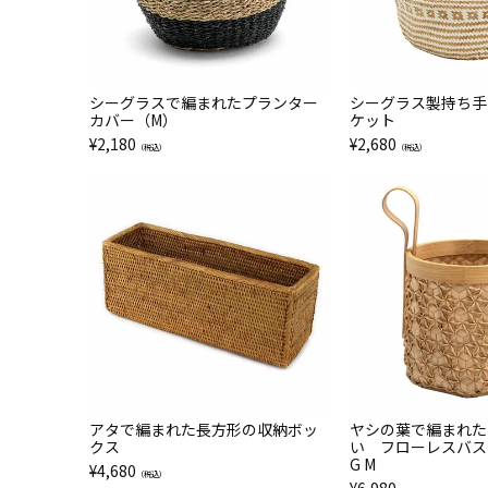
シーグラスで編まれたプランター
シーグラス製持ち手
カバー（M）
ケット
¥
2,180
¥
2,680
（税込）
（税込）
アタで編まれた長方形の収納ボッ
ヤシの葉で編まれた
クス
い フローレスバス
G M
¥
4,680
（税込）