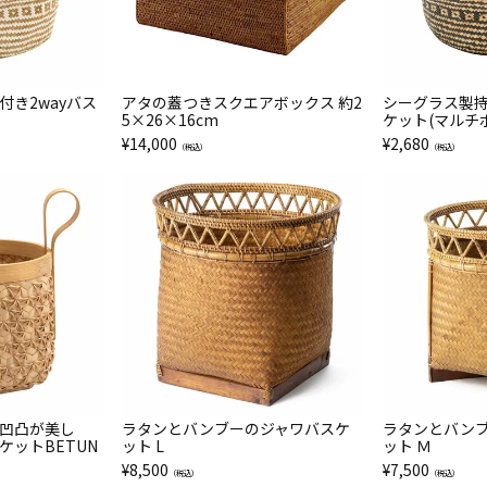
付き2wayバス
アタの蓋つきスクエアボックス 約2
シーグラス製
5×26×16cm
ケット(マルチ
¥
14,000
¥
2,680
（税込）
（税込）
凹凸が美し
ラタンとバンブーのジャワバスケ
ラタンとバン
ケットBETUN
ット L
ット Ｍ
¥
8,500
¥
7,500
（税込）
（税込）