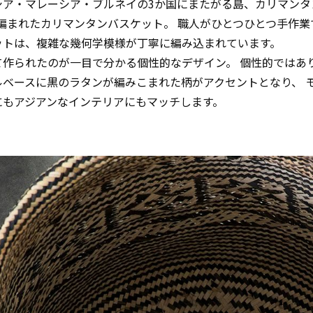
シア・マレーシア・ブルネイの3か国にまたがる島、カリマンタ
で編まれたカリマンタンバスケット。 職人がひとつひとつ手作業
ットは、複雑な幾何学模様が丁寧に編み込まれています。
て作られたのが一目で分かる個性的なデザイン。 個性的ではあ
ルベースに黒のラタンが編みこまれた柄がアクセントとなり、 
にもアジアンなインテリアにもマッチします。