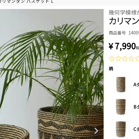
カリマンタン バスケット L
幾何学模様
カリマン
商品番号
1400
¥
7,990
柄
A
B
C