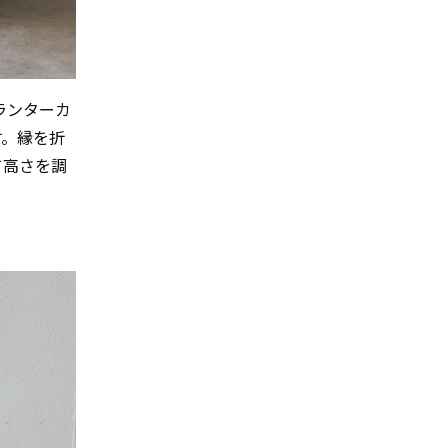
ランターカ
す。縁を折
て高さを調