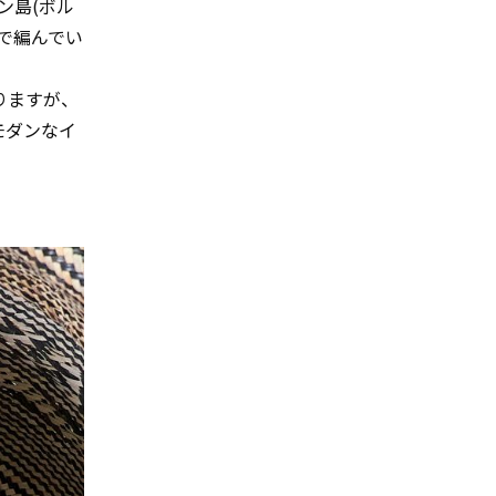
ン島(ボル
で編んでい
りますが、
モダンなイ