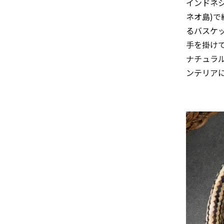
インドネ
ネオ島)
るバスケ
手を掛け
ナチュラ
ンテリア