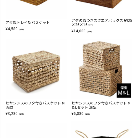
アタの蓋つきスクエアボックス 約25
アタ製トレイ型バスケット
×26×16cm
¥
4,580
（税込）
¥
14,000
（税込）
ヒヤシンスのフタ付きバスケット M
ヒヤシンスのフタ付きバスケット M
深型
＆Lセット 深型
¥
3,280
¥
6,880
（税込）
（税込）