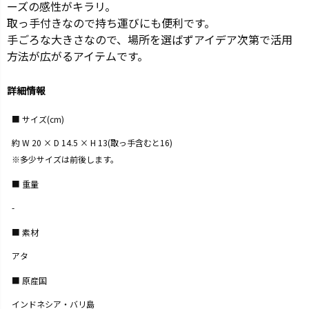
ーズの感性がキラリ。
取っ手付きなので持ち運びにも便利です。
手ごろな大きさなので、場所を選ばずアイデア次第で活用
方法が広がるアイテムです。
詳細情報
サイズ(cm)
約 W 20 × D 14.5 × H 13(取っ手含むと16)
※多少サイズは前後します。
重量
-
素材
アタ
原産国
インドネシア・バリ島