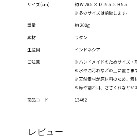
サイズ(cm)
約 W 28.5 × D 19.5 × H 5.5
※多少サイズは前後します。
重量
約 200g
素材
ラタン
生産国
インドネシア
ご注意
※ハンドメイドのためサイズ・
※水や油汚れなどの上に置きま
※天然素材が原材料のため、素
※節や割れ目、ささくれなどが
商品コード
13462
レビュー