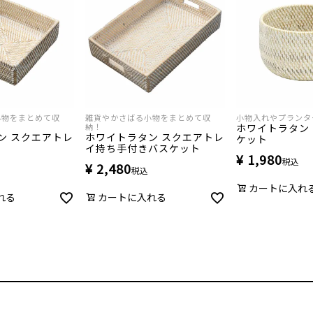
小物をまとめて収
雑貨やかさばる小物をまとめて収
小物入れやプランタ
納！
ホワイトラタン
ン スクエアトレ
ホワイトラタン スクエアトレ
ケット
イ持ち手付きバスケット
¥
1,980
税込
¥
2,480
税込
カートに入れ
れる
カートに入れる