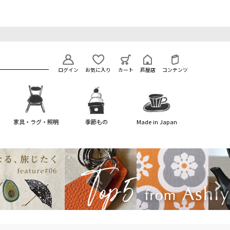
ログイン
お気に入り
カート
芦屋店
コンテンツ
家具・ラグ・照明
季節もの
Made in Japan