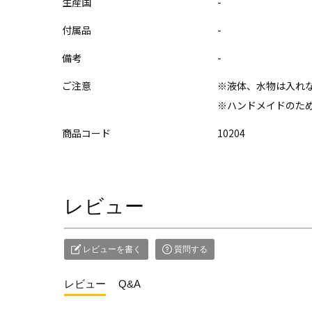
生産国
-
付属品
-
備考
-
ご注意
※液体、水物は入れ
※ハンドメイドのた
商品コード
10204
レビュー
レビューを書く
質問する
レビュー
Q&A