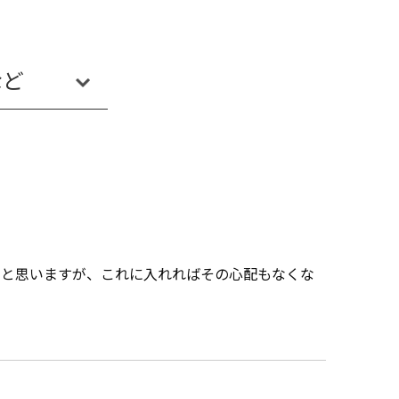
など
Payun
・と思いますが、これに入れればその心配もなくな