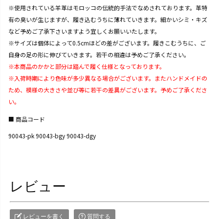
※使用されている羊革はモロッコの伝統的手法でなめされております。革特
有の臭いが生じますが、履き込むうちに薄れていきます。細かいシミ・キズ
など予めご了承下さいますよう宜しくお願いいたします。
※サイズは個体によって0.5cmほどの差がございます。履きこむうちに、ご
自身の足の形に伸びていきます。若干の相違は予めご了承ください。
※本商品のかかと部分は踏んで履く仕様となっております。
※入荷時期により色味が多少異なる場合がございます。またハンドメイドの
ため、模様の大きさや並び等に若干の差異がございます。予めご了承くださ
い。
商品コード
90043-pk 90043-bgy 90043-dgy
レビュー
レビューを書く
質問する