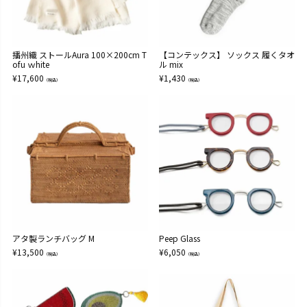
播州織 ストールAura 100×200cm T
【コンテックス】 ソックス 履くタオ
ofu ｗhite
ル mix
¥
17,600
¥
1,430
（税込）
（税込）
アタ製ランチバッグ M
Peep Glass
¥
13,500
¥
6,050
（税込）
（税込）