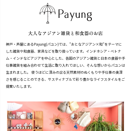
神戸・芦屋にあるPayung(パユン)では、”おとなアジアン×和”をテーマに
した雑貨や和食器、家具などを取り扱っています。インドネシア・ベトナ
ム・インドなどアジアを中心とした、各国のアジアン雑貨と日本の食器や手
仕事雑貨を組み合わせて生活に取り入れてほしい、そんな想いからパユンは
生まれました。 使うほどに深みの出る天然素材のぬくもりや手仕事の奥深
さを感じることのできる、サスティナブルで彩り豊かなライフスタイルをご
提案いたします。