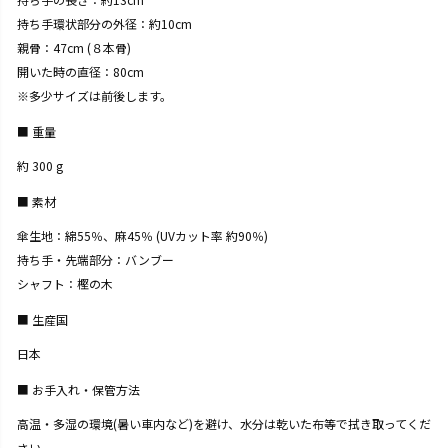
持ち手環状部分の外径：約10cm
親骨：47cm (８本骨)
開いた時の直径：80cm
※多少サイズは前後します。
重量
約 300 g
素材
傘生地：綿55％、麻45％ (UVカット率 約90％)
持ち手・先端部分：バンブー
シャフト：樫の木
生産国
日本
お手入れ・保管方法
高温・多湿の環境(暑い車内など)を避け、水分は乾いた布等で拭き取ってくだ
さい。