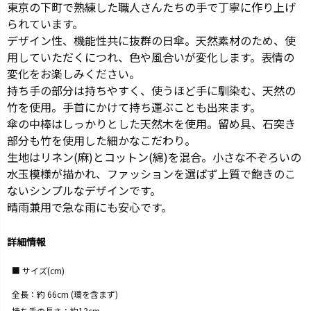
東京の下町で熟練した職人さんたちの手で丁寧に作り上げ
られています。
デザイン性、機能性共に抜群の日傘。天然素材のため、使
用していただくにつれ、色や風合いが変化します。表情の
変化をお楽しみください。
持ち手の部分は持ちやすく、使うほど手に馴染む、天然の
竹を使用。手首にかけて持ち運ぶことも出来ます。
傘の中棒はしっかりとした天然木を使用。留め具、石突き
部分も竹を使用した細かなこだわり。
生地はリネン(麻)とコットン(綿)を混合。小さな不ぞろいの
水玉模様が描かれ、ファッションを選ばず上質で飽きのこ
ないシンプルなデザインです。
晴雨兼用で急な雨にも安心です。
詳細情報
サイズ(cm)
全長：約 66cm (環を含まず)
持ち手の長さ：約13cm