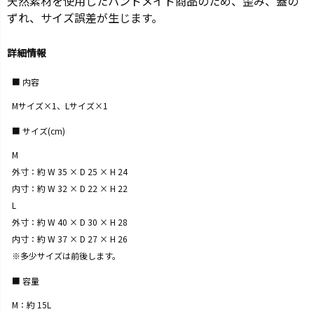
天然素材を使用したハンドメイド商品のため、歪み、蓋の
ずれ、サイズ誤差が生じます。
詳細情報
内容
Mサイズ×1、Lサイズ×1
サイズ(cm)
M
外寸：約 W 35 × D 25 × H 24
内寸：約 W 32 × D 22 × H 22
L
外寸：約 W 40 × D 30 × H 28
内寸：約 W 37 × D 27 × H 26
※多少サイズは前後します。
容量
M：約 15L