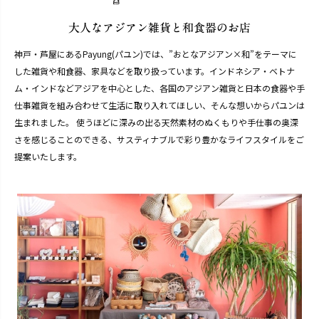
神戸・芦屋にあるPayung(パユン)では、”おとなアジアン×和”をテーマに
した雑貨や和食器、家具などを取り扱っています。インドネシア・ベトナ
ム・インドなどアジアを中心とした、各国のアジアン雑貨と日本の食器や手
仕事雑貨を組み合わせて生活に取り入れてほしい、そんな想いからパユンは
生まれました。 使うほどに深みの出る天然素材のぬくもりや手仕事の奥深
さを感じることのできる、サスティナブルで彩り豊かなライフスタイルをご
提案いたします。