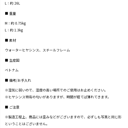
L：約 26L
重量
M：約 0.75kg
L：約 1.3kg
素材
ウォーターヒヤシンス、スチールフレーム
生産国
ベトナム
備考/お手入れ
※湿気に弱いので、湿度の高い場所でのご使用はお止めください。
※ヒヤシンス特有の匂いがありますが、時間が経てば薄れてきます。
ご注意
※製造工程上、商品には歪みなどがございますので、必ずしも写真と同じ形
ということはございません。