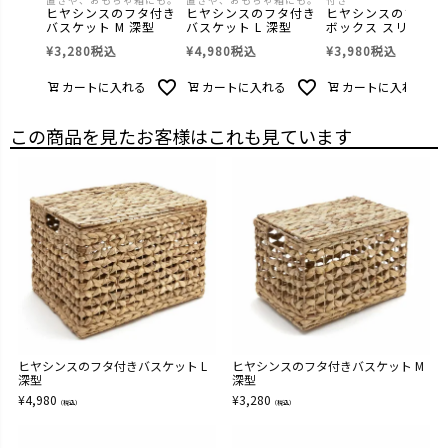
置きや、おもちゃ箱にも。
置きや、おもちゃ箱にも。
付き
ヒヤシンスのフタ付き
ヒヤシンスのフタ付き
ヒヤシンスのフタ付
バスケット M 深型
バスケット L 深型
ボックス スリム
¥
3,280
税込
¥
4,980
税込
¥
3,980
税込
カートに入れる
カートに入れる
カートに入れる
この商品を見たお客様はこれも見ています
ヒヤシンスのフタ付きバスケット L
ヒヤシンスのフタ付きバスケット M
深型
深型
¥
4,980
¥
3,280
（税込）
（税込）