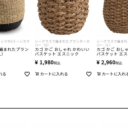
ックの2トーンカラ
シーグラスで編まれたプランターカ
シーグラスで編まれ
バー（S）
バー（L）
編まれたプラン
カゴ かご おしゃれ かわいい
カゴ かご おし
L）
バスケット エスニック
バスケット エ
¥
1,980
¥
2,960
税込
税込
れる
カートに入れる
カートに入れ