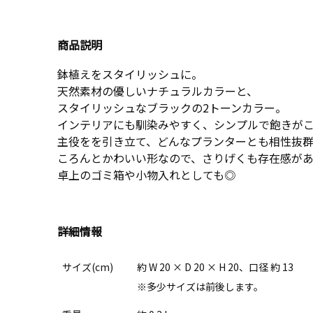
商品説明
鉢植えをスタイリッシュに。
天然素材の優しいナチュラルカラーと、
スタイリッシュなブラックの2トーンカラー。
インテリアにも馴染みやすく、シンプルで飽きが
主役をを引き立て、どんなプランターとも相性抜
ころんとかわいい形なので、さりげくも存在感があ
卓上のゴミ箱や小物入れとしても◎
詳細情報
サイズ(cm)
約 W 20 × D 20 × H 20、口径 約 13
※多少サイズは前後します。