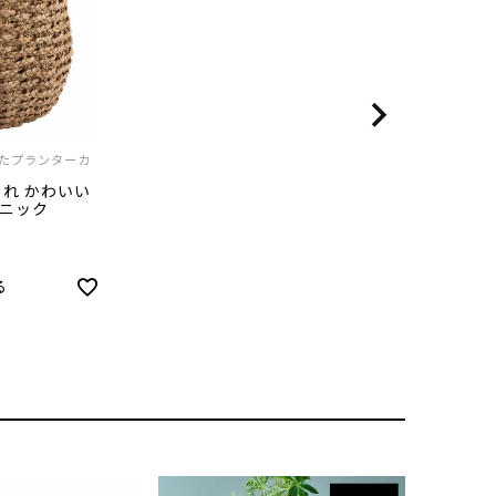
たプランターカ
ゃれ かわいい
スニック
る