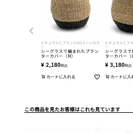
ナチュラルとブラックの2トーンカラ
ナチュラルとブラ
ー
ー
シーグラスで編まれたプラン
シーグラスで
ターカバー（M）
ターカバー（
¥
2,180
¥
3,180
税込
税込
カートに入れる
カートに入
この商品を見たお客様はこれも見ています