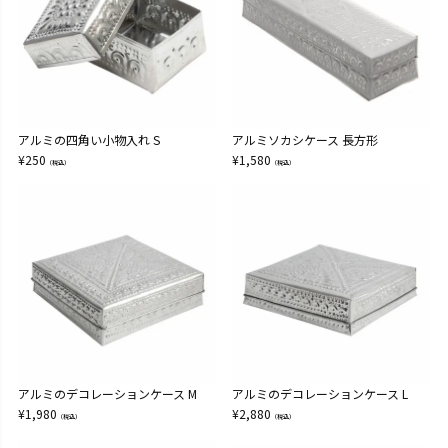
アルミの四角い小物入れ S
アルミソカシケース 長方形
¥
250
¥
1,580
（税込）
（税込）
アルミのデコレーションケース M
アルミのデコレーションケース L
¥
1,980
¥
2,880
（税込）
（税込）