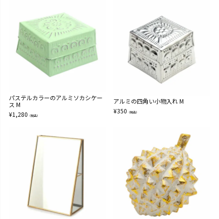
パステルカラーのアルミソカシケー
アルミの四角い小物入れ M
ス M
¥
350
¥
1,280
（税込）
（税込）