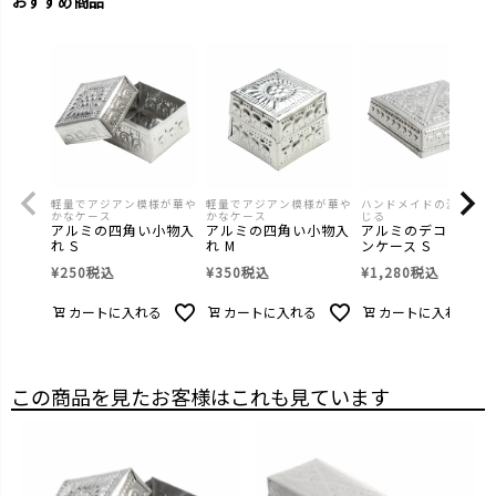
おすすめ商品
軽量でアジアン模様が華や
軽量でアジアン模様が華や
ハンドメイドの温もりも
かなケース
かなケース
じる
アルミの四角い小物入
アルミの四角い小物入
アルミのデコレーシ
れ S
れ M
ンケース S
¥
250
税込
¥
350
税込
¥
1,280
税込
カートに入れる
カートに入れる
カートに入れる
この商品を見たお客様はこれも見ています