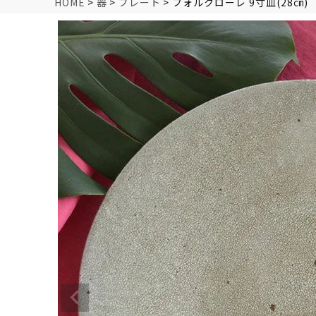
HOME
器
プレート
フォルクローレ 9寸皿(28㎝)