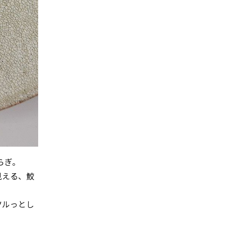
らぎ。
見える、鮫
ツルっとし