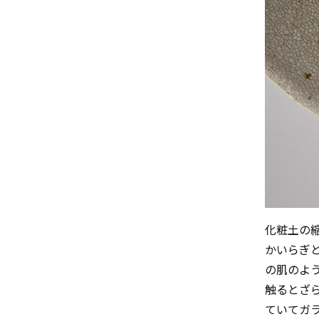
化粧土の
かいらぎ
の肌のよ
触るとざ
ていてガ