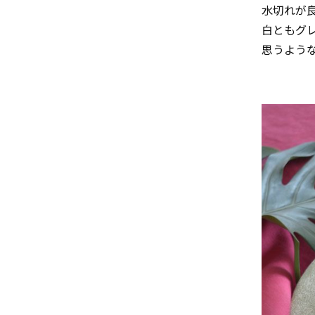
水切れが
白ともグ
思うよう