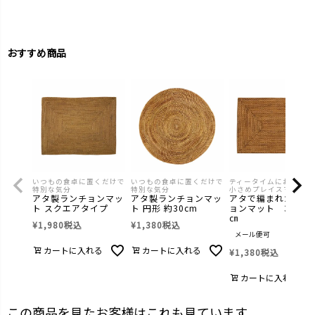
おすすめ商品
いつもの食卓に置くだけで
いつもの食卓に置くだけで
ティータイムにおススメ
特別な気分
特別な気分
小さめプレイスマット
アタ製ランチョンマッ
アタ製ランチョンマッ
アタで編まれたラン
ト スクエアタイプ
ト 円形 約30cm
ョンマット 30×2
㎝
¥
1,980
税込
¥
1,380
税込
メール便可
カートに入れる
カートに入れる
¥
1,380
税込
カートに入れる
この商品を見たお客様はこれも見ています