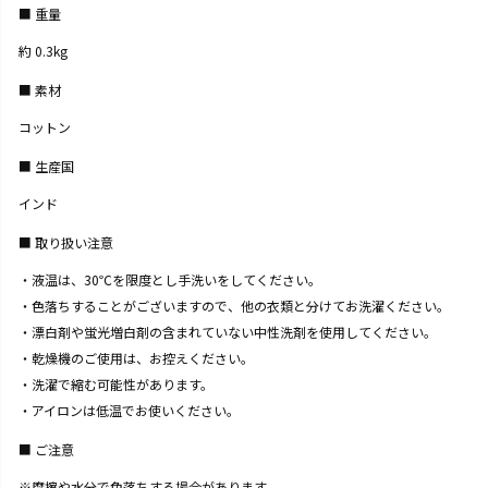
重量
約 0.3kg
素材
コットン
生産国
インド
取り扱い注意
・液温は、30℃を限度とし手洗いをしてください。
・色落ちすることがございますので、他の衣類と分けてお洗濯ください。
・漂白剤や蛍光増白剤の含まれていない中性洗剤を使用してください。
・乾燥機のご使用は、お控えください。
・洗濯で縮む可能性があります。
・アイロンは低温でお使いください。
ご注意
※摩擦や水分で色落ちする場合があります。