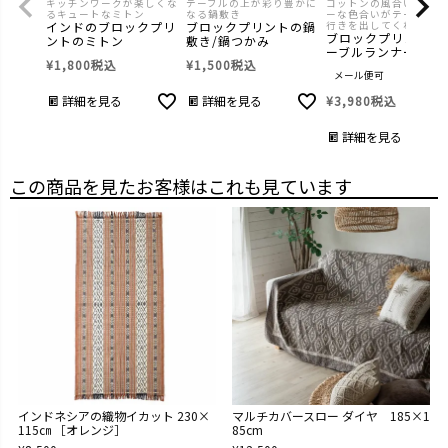
キッチンワークが楽しくな
テーブルの上が彩り豊かに
コットンの風合いとシャ
るキュートなミトン
なる鍋敷き
ーな色合いがテーブルに
インドのブロックプリ
ブロックプリントの鍋
行きを出してくれる
ブロックプリントの
ントのミトン
敷き/鍋つかみ
ーブルランナー
¥
1,800
税込
¥
1,500
税込
メール便可
詳細を見る
詳細を見る
¥
3,980
税込
詳細を見る
この商品を見たお客様はこれも見ています
インドネシアの織物イカット 230×
マルチカバースロー ダイヤ 185×1
115㎝ ［オレンジ］
85cm