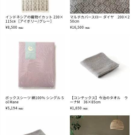
インドネシアの織物イカット 230×
マルチカバースロー ダイヤ 200×2
115㎝ ［アイボリー/グレー］
50cm
¥
8,500
¥
16,500
（税込）
（税込）
ボックスシーツ 綿100％ シングル S
【コンテックス】今治のタオル ラ
ol Mane
ーナM 36×85cm
¥
5,194
¥
1,650
（税込）
（税込）