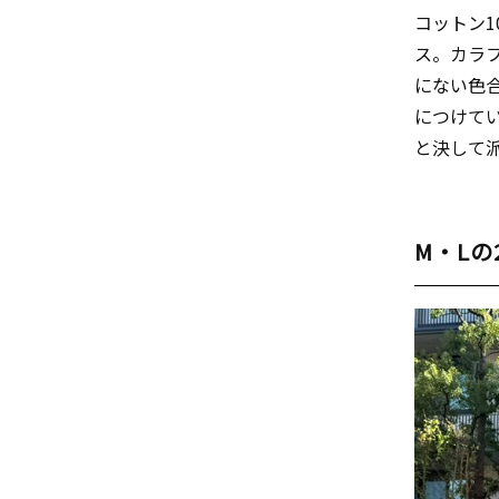
コットン
ス。カラ
にない色
につけて
と決して
M・Lの