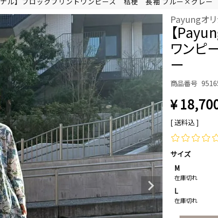
リジナル】ブロックプリントワンピース 桔梗 長袖 ブルー×グレー
Payung
【Pay
ワンピ
ー
商品番号
9516
¥
18,70
送料込
サイズ
M
在庫切れ
L
在庫切れ