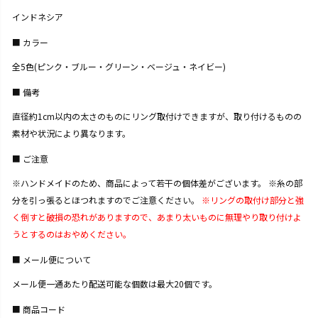
インドネシア
カラー
全5色(ピンク・ブルー・グリーン・ベージュ・ネイビー)
備考
直径約1cm以内の太さのものにリング取付けできますが、取り付けるものの
素材や状況により異なります。
ご注意
※ハンドメイドのため、商品によって若干の個体差がございます。 ※糸の部
分を引っ張るとほつれますのでご注意ください。
※リングの取付け部分と強
く倒すと破損の恐れがありますので、あまり太いものに無理やり取り付けよ
うとするのはおやめください。
メール便について
メール便一通あたり配送可能な個数は最大20個です。
商品コード