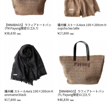
【NINABAGS】ラフィアトートバッ
播州織 ストールAura 100×200cm H
グM Payung限定ロゴ入り
oujicha tea latte
¥
38,630
¥
17,600
（税込）
（税込）
播州織 ストールAura 100×200cm K
【NINABAGS】ラフィアトートバッ
uromame black
グL Payung限定ロゴ入り
¥
17,600
¥
40,830
（税込）
（税込）