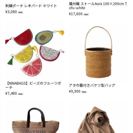
播州織 ストールAura 100×200cm T
刺繍ポーチ レオパード ホワイト
ofu ｗhite
¥
3,080
（税込）
¥
17,600
（税込）
【NINABAGS】ビーズのフルーツポ
アタ巾着付きバケツ型バッグ
ーチ
¥
9,900
¥
7,480
（税込）
（税込）