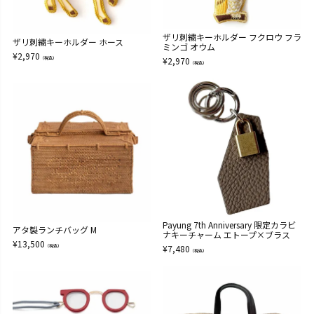
ザリ刺繍キーホルダー フクロウ フラ
ザリ刺繍キーホルダー ホース
ミンゴ オウム
¥
2,970
（税込）
¥
2,970
（税込）
Payung 7th Anniversary 限定カラビ
アタ製ランチバッグ M
ナキーチャーム エトープ×ブラス
¥
13,500
（税込）
¥
7,480
（税込）