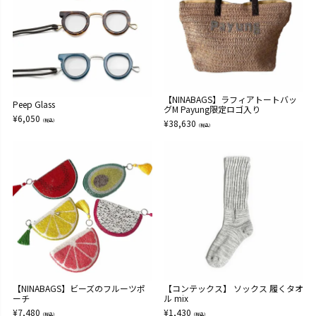
【NINABAGS】ラフィアトートバッ
Peep Glass
グM Payung限定ロゴ入り
¥
6,050
（税込）
¥
38,630
（税込）
【NINABAGS】ビーズのフルーツポ
【コンテックス】 ソックス 履くタオ
ーチ
ル mix
¥
7,480
¥
1,430
（税込）
（税込）