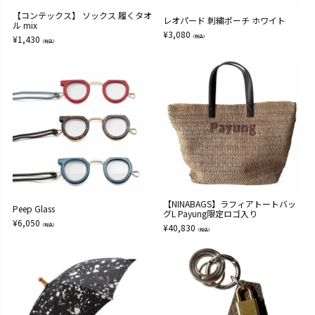
【コンテックス】 ソックス 履くタオ
レオパード 刺繍ポーチ ホワイト
ル mix
¥
3,080
¥
1,430
（税込）
（税込）
【NINABAGS】ラフィアトートバッ
Peep Glass
グL Payung限定ロゴ入り
¥
6,050
（税込）
¥
40,830
（税込）