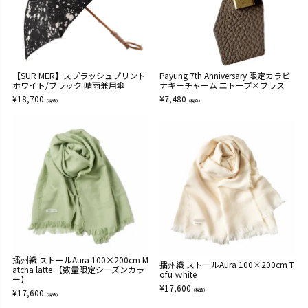
【SUR MER】スプラッシュプリント
Payung 7th Anniversary 限定カラビ
ホワイト/ブラック 晴雨兼用傘
ナキーチャーム エトープ×ブラス
¥
18,700
¥
7,480
（税込）
（税込）
播州織 ストールAura 100×200cm M
播州織 ストールAura 100×200cm T
atcha latte 【数量限定シーズンカラ
ofu ｗhite
ー】
¥
17,600
¥
17,600
（税込）
（税込）