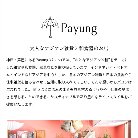
神戸・芦屋にあるPayung(パユン)では、”おとなアジアン×和”をテーマに
した雑貨や和食器、家具などを取り扱っています。インドネシア・ベトナ
ム・インドなどアジアを中心とした、各国のアジアン雑貨と日本の食器や手
仕事雑貨を組み合わせて生活に取り入れてほしい、そんな想いからパユンは
生まれました。 使うほどに深みの出る天然素材のぬくもりや手仕事の奥深
さを感じることのできる、サスティナブルで彩り豊かなライフスタイルをご
提案いたします。