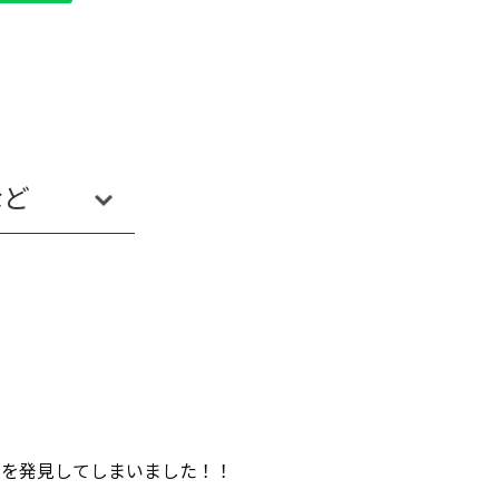
など
Payun
とを発見してしまいました！！