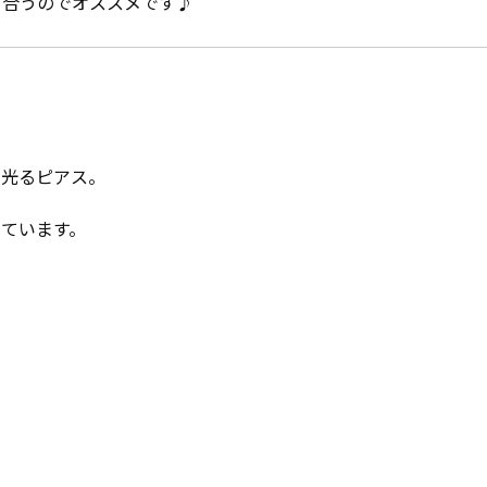
も合うのでオススメです♪
と光るピアス。
ています。
。