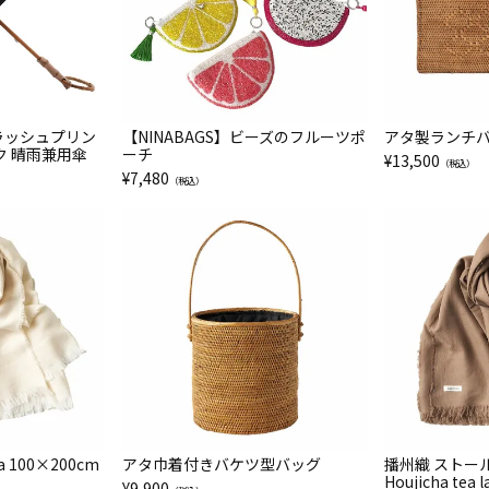
プラッシュプリン
【NINABAGS】ビーズのフルーツポ
アタ製ランチバ
ク 晴雨兼用傘
ーチ
¥
13,500
（税込）
¥
7,480
（税込）
 100×200cm
アタ巾着付きバケツ型バッグ
播州織 ストールA
Houjicha tea l
¥
9,900