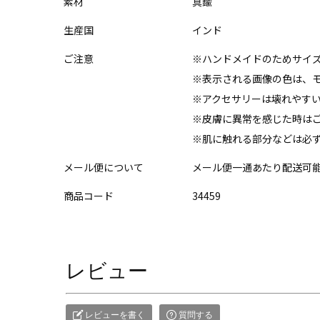
素材
真鍮
生産国
インド
ご注意
※ハンドメイドのためサイ
※表示される画像の色は、
※アクセサリーは壊れやす
※皮膚に異常を感じた時は
※肌に触れる部分などは必
メール便について
メール便一通あたり配送可能
商品コード
34459
レビュー
レビューを書く
質問する