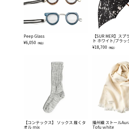
Peep Glass
【SUR MER】ス
ト ホワイト/ブラッ
¥
6,050
（税込）
¥
18,700
（税込）
【コンテックス】 ソックス 履くタ
播州織 ストールAura
オル mix
Tofu ｗhite