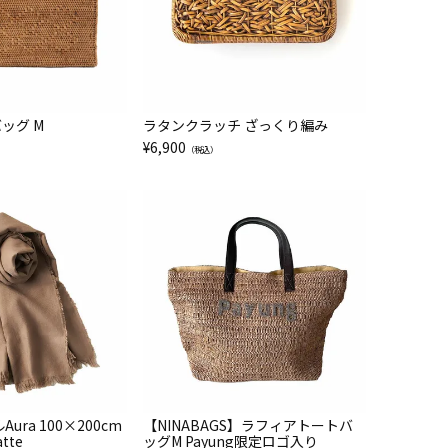
ッグ M
ラタンクラッチ ざっくり編み
¥
6,900
（税込）
ura 100×200cm
【NINABAGS】ラフィアトートバ
atte
ッグM Payung限定ロゴ入り