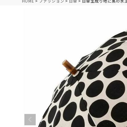
HOME
ファッション
日傘
日傘生成り地に黒の水玉