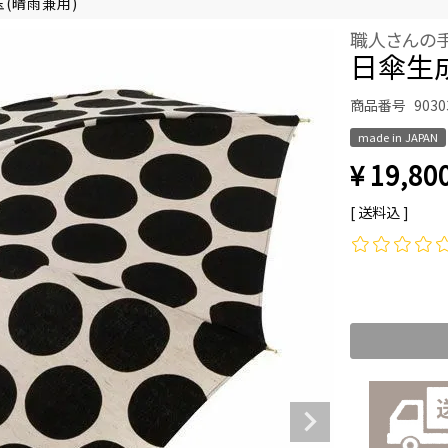
(晴雨兼用)
職人さんの
日傘生
商品番号
9030
made in JAPAN
¥
19,80
送料込