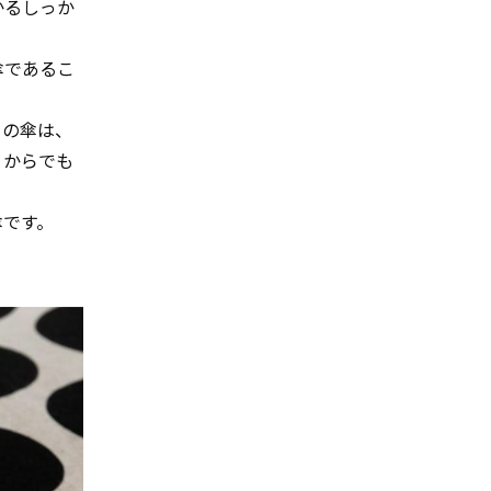
かるしっか
傘であるこ
らの傘は、
くからでも
傘です。