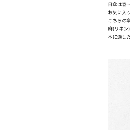
日傘は春
お気に入
こちらの傘
麻(リネ
本に適し