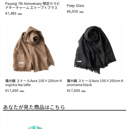
Payung 7th Anniversary 限定カラビ
Peep Glass
ナキーチャーム エトープ×ブラス
¥
6,050
¥
7,480
（税込）
（税込）
播州織 ストールAura 100×200cm H
播州織 ストールAura 100×200cm K
oujicha tea latte
uromame black
¥
17,600
¥
17,600
（税込）
（税込）
あなたが見た商品はこちら