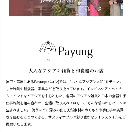
神戸・芦屋にあるPayung(パユン)では、”おとなアジアン×和”をテーマに
した雑貨や和食器、家具などを取り扱っています。インドネシア・ベトナ
ム・インドなどアジアを中心とした、各国のアジアン雑貨と日本の食器や手
仕事雑貨を組み合わせて生活に取り入れてほしい、そんな想いからパユンは
生まれました。 使うほどに深みの出る天然素材のぬくもりや手仕事の奥深
さを感じることのできる、サスティナブルで彩り豊かなライフスタイルをご
提案いたします。