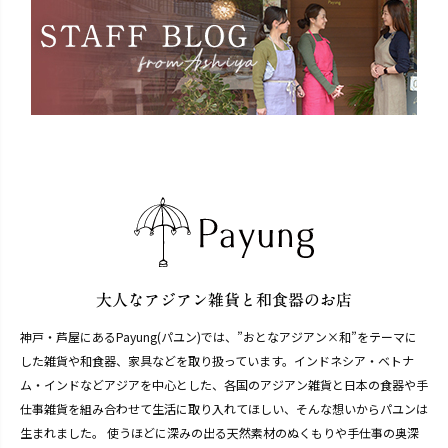
神戸・芦屋にあるPayung(パユン)では、”おとなアジアン×和”をテーマに
した雑貨や和食器、家具などを取り扱っています。インドネシア・ベトナ
ム・インドなどアジアを中心とした、各国のアジアン雑貨と日本の食器や手
仕事雑貨を組み合わせて生活に取り入れてほしい、そんな想いからパユンは
生まれました。 使うほどに深みの出る天然素材のぬくもりや手仕事の奥深