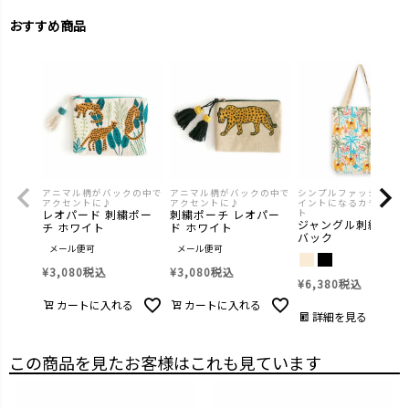
おすすめ商品
アニマル柄がバックの中で
アニマル柄がバックの中で
シンプルファッションの
アクセントに♪
アクセントに♪
イントになるカラフルト
レオパード 刺繍ポー
刺繍ポーチ レオパー
ト
ジャングル刺繍トー
チ ホワイト
ド ホワイト
バック
メール便可
メール便可
¥
3,080
税込
¥
3,080
税込
¥
6,380
税込
カートに入れる
カートに入れる
詳細を見る
この商品を見たお客様はこれも見ています