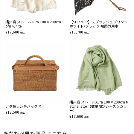
播州織 ストールAura 100×200cm T
【SUR MER】スプラッシュプリント
ofu ｗhite
ホワイト/ブラック 晴雨兼用傘
¥
17,600
¥
18,700
（税込）
（税込）
播州織 ストールAura 100×200cm M
アタ製ランチバッグ M
atcha latte 【数量限定シーズンカラ
ー】
¥
13,500
（税込）
¥
17,600
（税込）
あなたが見た商品はこちら