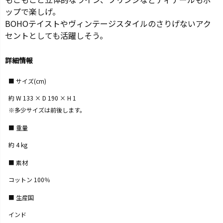
ップで楽しげ。
BOHOテイストやヴィンテージスタイルのさりげないアク
セントとしても活躍しそう。
詳細情報
サイズ(cm)
約 W 133 × D 190 × H 1
※多少サイズは前後します。
重量
約 4 kg
素材
コットン 100％
生産国
インド