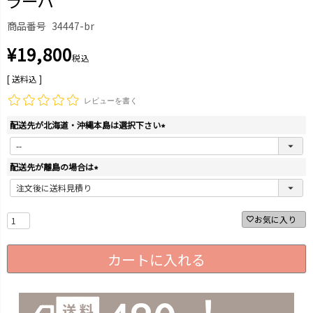
ラーハ
商品番号
34447-br
¥
19,800
税込
送料込
レビューを書く
配送先が北海道・沖縄本島は選択下さい
(
必
須
配送先が離島の場合は
)
(
必
須
お気に入り
)
カートに入れる