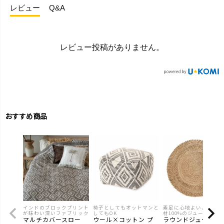
レビュー
Q&A
レビュー投稿がありません。
おすすめ商品
インドのブロックプリント
椅子としてもオットマンと
素足に心地よい、 天然
が味わい深いファブリック
してもOK
材100%のジュートラグ
マルチカバースロー
ウール×コットン プ
ラウンドジュートラ