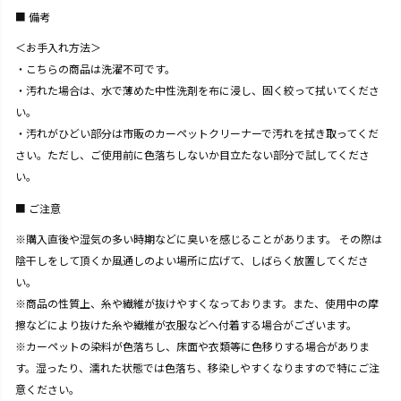
備考
＜お手入れ方法＞
・こちらの商品は洗濯不可です。
・汚れた場合は、水で薄めた中性洗剤を布に浸し、固く絞って拭いてくださ
い。
・汚れがひどい部分は市販のカーペットクリーナーで汚れを拭き取ってくだ
さい。ただし、ご使用前に色落ちしないか目立たない部分で試してくださ
い。
ご注意
※購入直後や湿気の多い時期などに臭いを感じることがあります。 その際は
陰干しをして頂くか風通しのよい場所に広げて、しばらく放置してくださ
い。
※商品の性質上、糸や繊維が抜けやすくなっております。また、使用中の摩
擦などにより抜けた糸や繊維が衣服などへ付着する場合がございます。
※カーペットの染料が色落ちし、床面や衣類等に色移りする場合がありま
す。湿ったり、濡れた状態では色落ち、移染しやすくなりますので特にご注
意ください。