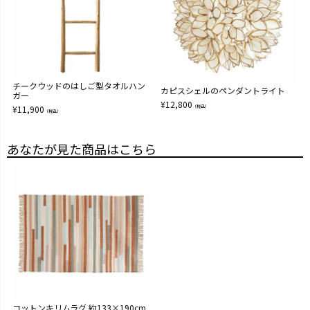
チークウッドのはしご型タオルハン
カピスシェルのペンダントライト
ガー
¥
12,800
¥
11,900
（税込）
（税込）
あなたが見た商品はこちら
コットンキリムラグ 約133×190cm