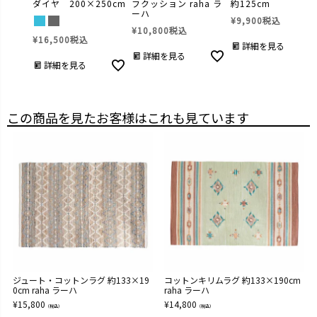
ダイヤ 200×250cm
フクッション raha ラ
約125cm
ーハ
¥
9,900
税込
¥
10,800
税込
¥
16,500
税込
詳細を見る
詳細を見る
詳細を見る
この商品を見たお客様はこれも見ています
ジュート・コットンラグ 約133×19
コットンキリムラグ 約133×190cm
0cm raha ラーハ
raha ラーハ
¥
15,800
¥
14,800
（税込）
（税込）