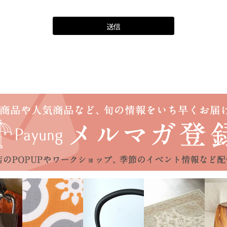
須
)
送信