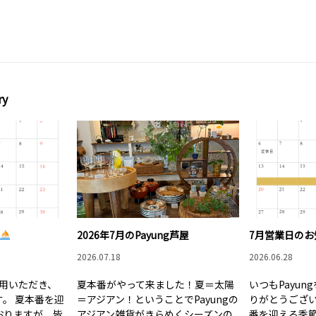
ry
2026年7月のPayung芦屋
7月営業日のお
2026.07.18
2026.06.28
利用いただき、
夏本番がやって来ました！夏＝太陽
いつもPayu
。 夏本番を迎
＝アジアン！ということでPayungの
りがとうござい
おりますが、皆
アジアン雑貨がきらめくシーズンの
番を迎える季