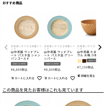
おすすめ商品
日常使いができる漆器シリ
日常使いができる漆器シリ
日常使いができる漆器シ
ーズ
ーズ
ーズ
山中漆器 ウッドプレ
山中漆器 ウッドプレ
山中漆器 たまゆらボ
ート パスタ皿 シャン
ート パスタ皿 グリー
ウル お椀 汁椀
パンゴールド
ンパール
made in JAPAN
made in JAPAN
made in JAPAN
¥
7,150
税込
¥
8,800
税込
¥
8,800
税込
詳細を見る
カートに入れる
カートに入れる
この商品を見たお客様はこれも見ています