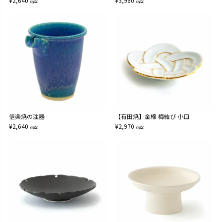
¥
2,640
¥
3,960
（税込）
（税込）
信楽焼の注器
【有田焼】金線 梅結び 小皿
¥
2,640
¥
2,970
（税込）
（税込）