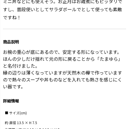
ミニ丼などにも使えそう。お正月はお雑煮にもピッタリで
すし、普段使いとしてサラダボールでとして使っても素敵
ですね！
商品説明
お椀の重心が底にあるので、安定する形になっています。
ほんの少しだけ揺れて元の形に戻ることから「たまゆら」
と名付けました。
縁の辺りは薄くなっていますが天然木の欅で作っています
ので熱々のスープや丼ものなどを入れても熱さを感じにく
い器です。
詳細情報
サイズ(cm)
約 直径 13.5 × H 7.5