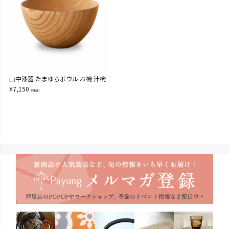
山中漆器 たまゆらボウル お椀 汁椀
¥
7,150
（税込）