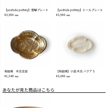
【yoshida pottery】雪輪プレート
【yoshida pottery】トールプレート
¥
3,960
¥
3,960
（税込）
（税込）
有田焼 木瓜豆皿
【有田焼】小皿 木瓜 ハクア S
¥
1,540
¥
3,080
（税込）
（税込）
あなたが見た商品はこちら