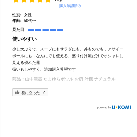
購入確認済み
性別:
女性
年齢:
50代〜
見た目
使いやすい
少し大ぶりで、スープにもサラダにも、丼ものでも，アサイー
ボールにも，なんにでも使える、盛り付け流だけでオシャレに
見える優れた器
扱いもしやすく、追加購入希望です
商品：
山中漆器 たまゆらボウル お椀 汁椀 ナチュラル
役に立った
0