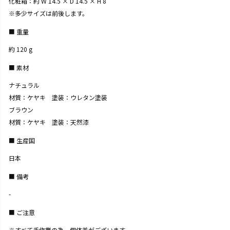
化粧箱：約 W 14.5 × D 14.5 × H 8
※多少サイズは前後します。
重量
約 120 g
素材
ナチュラル
材質：ケヤキ 塗装：ウレタン塗装
ブラウン
材質：ケヤキ 塗装：天然漆
生産国
日本
備考
-
ご注意
※すべて手作業の為、個体差がございます。