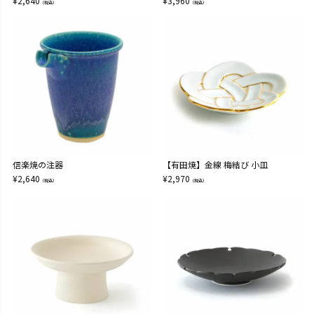
¥
2,640
¥
3,960
（税込）
（税込）
信楽焼の注器
【有田焼】金線 梅結び 小皿
¥
2,640
¥
2,970
（税込）
（税込）