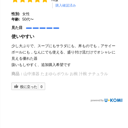
購入確認済み
性別:
女性
年齢:
50代〜
見た目
使いやすい
少し大ぶりで、スープにもサラダにも、丼ものでも，アサイー
ボールにも，なんにでも使える、盛り付け流だけでオシャレに
見える優れた器
扱いもしやすく、追加購入希望です
商品：
山中漆器 たまゆらボウル お椀 汁椀 ナチュラル
役に立った
0