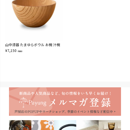
山中漆器 たまゆらボウル お椀 汁椀
¥
7,150
（税込）