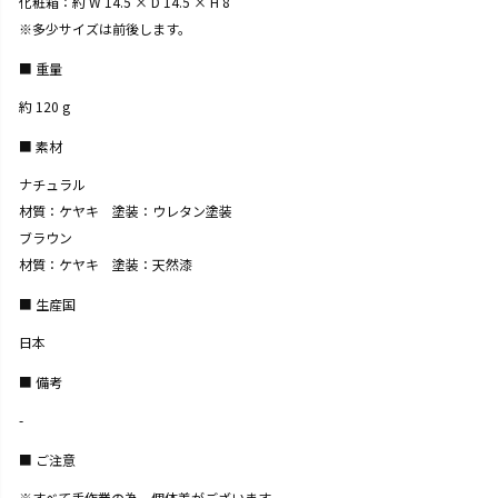
化粧箱：約 W 14.5 × D 14.5 × H 8
※多少サイズは前後します。
重量
約 120 g
素材
ナチュラル
材質：ケヤキ 塗装：ウレタン塗装
ブラウン
材質：ケヤキ 塗装：天然漆
生産国
日本
備考
-
ご注意
※すべて手作業の為、個体差がございます。