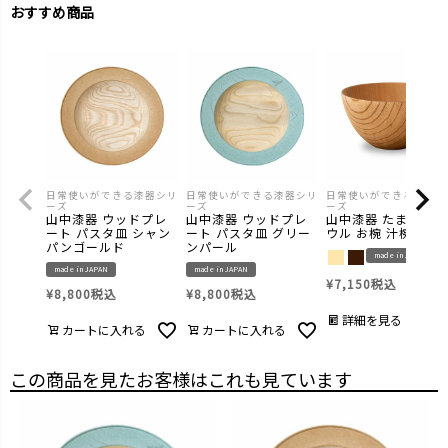
おすすめ商品
日常使いができる漆器シリ
日常使いができる漆器シリ
日常使いができる漆器シ
ーズ
ーズ
ーズ
山中漆器 ウッドプレ
山中漆器 ウッドプレ
山中漆器 たまゆらボ
ート パスタ皿 シャン
ート パスタ皿 グリー
ウル お椀 汁椀
パンゴールド
ンパール
made in JAPAN
made in JAPAN
made in JAPAN
¥
7,150
税込
¥
8,800
税込
¥
8,800
税込
詳細を見る
カートに入れる
カートに入れる
この商品を見たお客様はこれも見ています