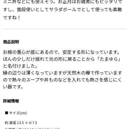
ミニ丼などにも使えそう。お正月はお雑煮にもピッタリで
すし、普段使いとしてサラダボールでとして使っても素敵
ですね！
商品説明
お椀の重心が底にあるので、安定する形になっています。
ほんの少しだけ揺れて元の形に戻ることから「たまゆら」
と名付けました。
縁の辺りは薄くなっていますが天然木の欅で作っています
ので熱々のスープや丼ものなどを入れても熱さを感じにく
い器です。
詳細情報
サイズ(cm)
約 直径 13.5 × H 7.5