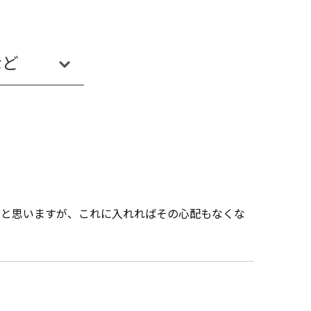
など
Payun
・と思いますが、これに入れればその心配もなくな