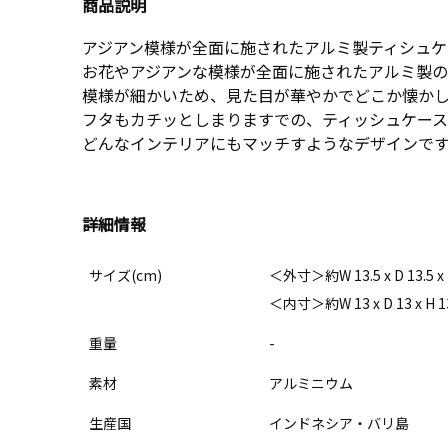
商品説明
アジアン模様が全面に施されたアルミ製ティシュケ
お花やアジアンな模様が全面に施されたアルミ製の
模様が細かいため、見た目が華やかでどこか懐か
フタもカチッとしまりますでの、ティッシュケース
どんなインテリアにもマッチすようなデザインで
詳細情報
サイズ(cm)
＜外寸＞約W 13.5 x D 13.5 x 
＜内寸＞約W 13 x D 13 x
重量
-
素材
アルミニウム
生産国
インドネシア・バリ島