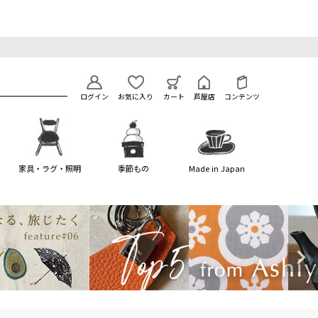
ログイン
お気に入り
カート
芦屋店
コンテンツ
家具・ラグ・照明
季節もの
Made in Japan