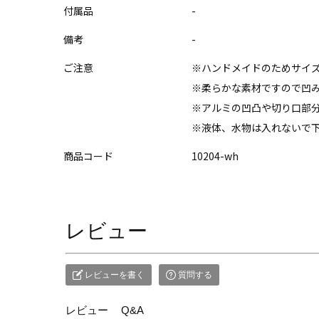
付属品
-
備考
-
ご注意
※ハンドメイドのためサイ
※柔らかな素材ですので凹
※アルミの凹凸や切り口部
※液体、水物は入れないで
商品コード
10204-wh
レビュー
レビューを書く
質問する
レビュー
Q&A