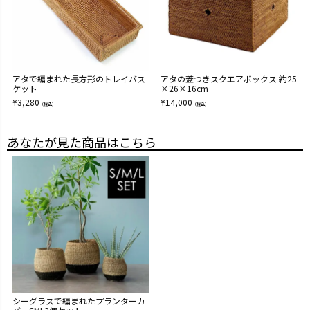
アタで編まれた長方形のトレイバス
アタの蓋つきスクエアボックス 約25
ケット
×26×16cm
¥
3,280
¥
14,000
（税込）
（税込）
あなたが見た商品はこちら
シーグラスで編まれたプランターカ