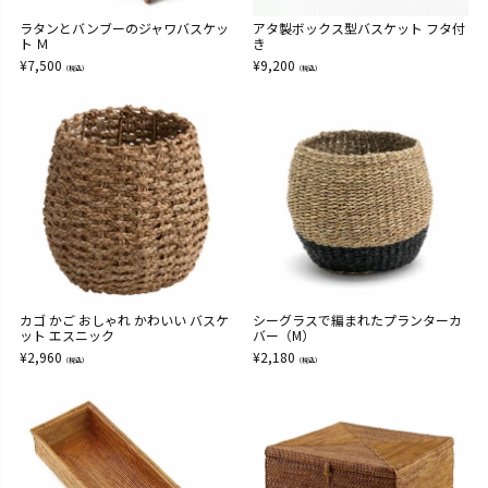
ラタンとバンブーのジャワバスケッ
アタ製ボックス型バスケット フタ付
ト Ｍ
き
¥
7,500
¥
9,200
（税込）
（税込）
カゴ かご おしゃれ かわいい バスケ
シーグラスで編まれたプランターカ
ット エスニック
バー（M）
¥
2,960
¥
2,180
（税込）
（税込）