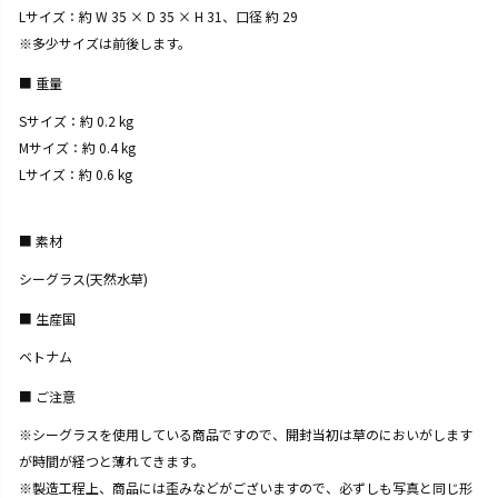
Lサイズ：約 W 35 × D 35 × H 31、口径 約 29
※多少サイズは前後します。
重量
Sサイズ：約 0.2 kg
Mサイズ：約 0.4 kg
Lサイズ：約 0.6 kg
素材
シーグラス(天然水草)
生産国
ベトナム
ご注意
※シーグラスを使用している商品ですので、開封当初は草のにおいがします
が時間が経つと薄れてきます。
※製造工程上、商品には歪みなどがございますので、必ずしも写真と同じ形