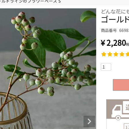
ールドラインのフラワーベース S
どんな花に
ゴールド
商品番号
6698
¥
2,280