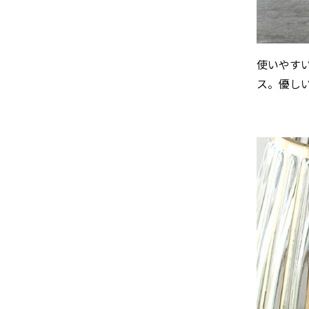
使いやす
ス。優し