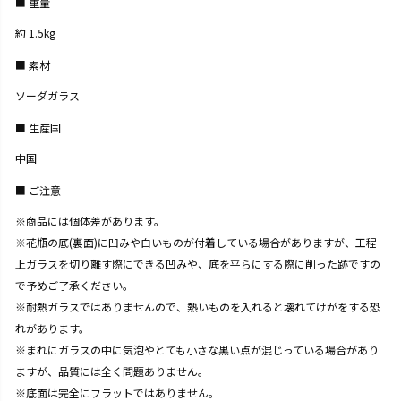
重量
約 1.5kg
素材
ソーダガラス
生産国
中国
ご注意
※商品には個体差があります。
※花瓶の底(裏面)に凹みや白いものが付着している場合がありますが、工程
上ガラスを切り離す際にできる凹みや、底を平らにする際に削った跡ですの
で予めご了承ください。
※耐熱ガラスではありませんので、熱いものを入れると壊れてけがをする恐
れがあります。
※まれにガラスの中に気泡やとても小さな黒い点が混じっている場合があり
ますが、品質には全く問題ありません。
※底面は完全にフラットではありません。