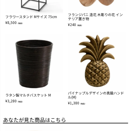
フランジパニ 造花 木彫りの花 イン
フラワースタンド Mサイズ 75cm
テリア置き物
¥
8,500
（税込）
¥
240
（税込）
パイナップルデザインの真鍮ハンド
ラタン製マルチバスケット M
ル(M)
¥
3,280
（税込）
¥
1,380
（税込）
あなたが見た商品はこちら