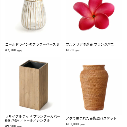
ゴールドラインのフラワーベース S
プルメリアの造花 フランジパニ
¥
2,280
¥
170
（税込）
（税込）
リサイクルウッド プランターカバー
アタで編まれた花瓶型バスケット
(M) 7号用／トール／シングル
¥
13,000
¥
9,500
（税込）
（税込）