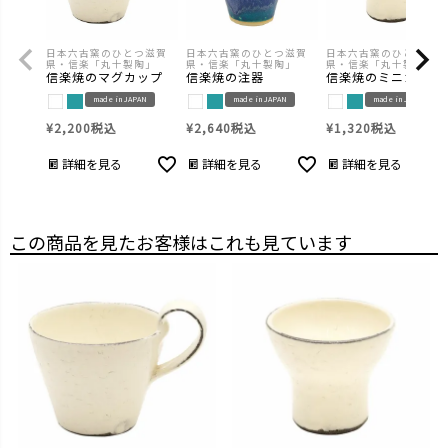
日本六古窯のひとつ滋賀
日本六古窯のひとつ滋賀
日本六古窯のひとつ滋賀
県・信楽「丸十製陶」
県・信楽「丸十製陶」
県・信楽「丸十製陶」
信楽焼のマグカップ
信楽焼の注器
信楽焼のミニカップ
made in JAPAN
made in JAPAN
made in JAPAN
¥
2,200
税込
¥
2,640
税込
¥
1,320
税込
詳細を見る
詳細を見る
詳細を見る
この商品を見たお客様はこれも見ています