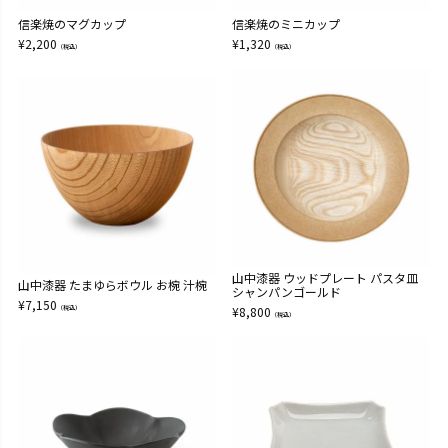
信楽焼のマグカップ
信楽焼のミニカップ
¥
2,200
¥
1,320
（税込）
（税込）
山中漆器 ウッドプレート パスタ皿
山中漆器 たまゆらボウル お椀 汁椀
シャンパンゴールド
¥
7,150
（税込）
¥
8,800
（税込）