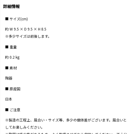
詳細情報
サイズ(cm)
約 W 9.5 × D 9.5 × H 8.5
※多少サイズは前後します。
重量
約 0.2 kg
素材
陶器
原産国
日本
ご注意
※製造の工程上、風合い・サイズ等、多少の個体差がございます。風合いと
してお楽しみください。