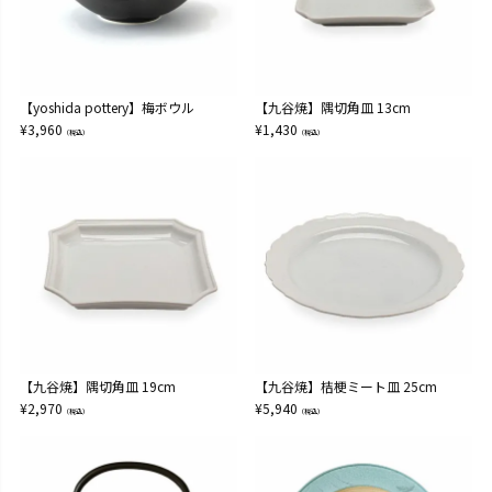
【yoshida pottery】梅ボウル
【九谷焼】隅切角皿 13cm
¥
3,960
¥
1,430
（税込）
（税込）
【九谷焼】隅切角皿 19cm
【九谷焼】桔梗ミート皿 25cm
¥
2,970
¥
5,940
（税込）
（税込）