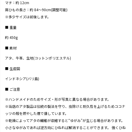
マチ：約 12cm
肩ひもの長さ：約 84～90cm(調整可能)
※多少サイズは前後します。
重量
約 450g
素材
アタ、牛革、生地(コットンポリエステル)
生産国
インドネシア(バリ島)
ご注意
※ハンドメイドのためサイズ・形が写真と異なる場合があります。
※当店のアタ製品は伝統の製法を守り、虫除けと耐久性を上げるためココナ
ッツの殻を燃やした煙で燻しています。
※乾燥によってアタの繊維が収縮すると“ゆがみ”が生じる場合があります。
小さなゆがみであれば逆方向にひねれば解消することができます。 強くひね