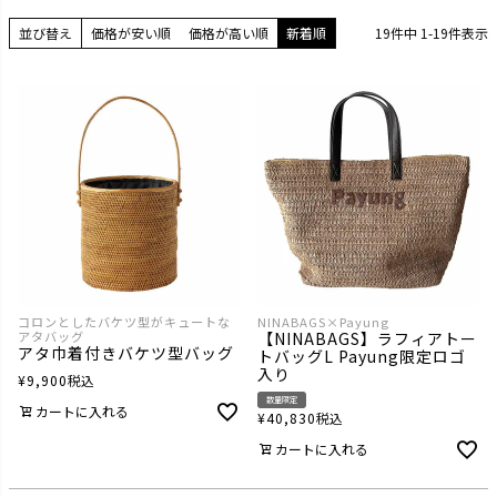
並び替え
価格が安い順
価格が高い順
新着順
19
件中
1
-
19
件表示
コロンとしたバケツ型がキュートな
NINABAGS×Payung
アタバッグ
【NINABAGS】ラフィアトー
アタ巾着付きバケツ型バッグ
トバッグL Payung限定ロゴ
入り
¥
9,900
税込
数量限定
カートに入れる
¥
40,830
税込
カートに入れる