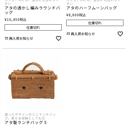
すい
すい
アタの透かし編みラウンドバ
アタのハーフムーンバッグ
ッグ
¥
8,800
税込
¥
10,450
税込
在庫切れ
在庫切れ
再入荷お知らせ
再入荷お知らせ
凝ったデザインのミニランチバッ
グ。見せる収納としても◎
アタ製ランチバッグ S