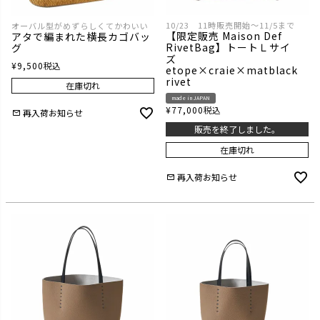
10/23 11時販売開始～11/5まで
オーバル型がめずらしくてかわいい
【限定販売 Maison Def
アタで編まれた横長カゴバッ
RivetBag】トートＬサイ
グ
ズ
¥
9,500
税込
etope×craie×matblack
rivet
在庫切れ
made in JAPAN
¥
77,000
税込
再入荷お知らせ
販売を終了しました。
在庫切れ
再入荷お知らせ