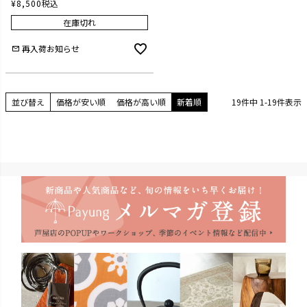
¥
8,500
税込
在庫切れ
再入荷お知らせ
並び替え
価格が安い順
価格が高い順
新着順
19
件中
1
-
19
件表示