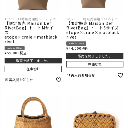
10/23 11時販売開始～11/5まで
10/23 11時販売開始～11/5まで
【限定販売 Maison Def
【限定販売 Maison Def
RivetBag】トートMサイ
RivetBag】トートSサイズ
ズ
etope×craie×matblack
etope×craie×matblack
rivet
rivet
made in JAPAN
¥
44,000
税込
made in JAPAN
¥
55,000
税込
販売を終了しました。
販売を終了しました。
在庫切れ
在庫切れ
再入荷お知らせ
再入荷お知らせ