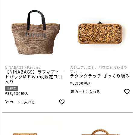
NINABAGS×Payung
カジュアルにも、浴衣にも合わせや
【NINABAGS】ラフィアトー
すい
ラタンクラッチ ざっくり編み
トバッグM Payung限定ロゴ
入り
¥
6,900
税込
数量限定
カートに入れる
¥
38,630
税込
カートに入れる