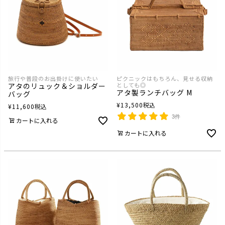
旅行や普段のお出掛けに使いたい
ピクニックはもちろん、見せる収納
アタのリュック＆ショルダー
としても◎
アタ製ランチバッグ M
バッグ
¥
13,500
税込
¥
11,600
税込
3件
カートに入れる
カートに入れる