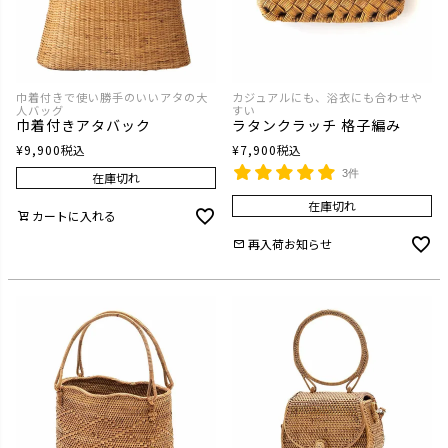
巾着付きで使い勝手のいいアタの大
カジュアルにも、浴衣にも合わせや
人バッグ
すい
巾着付きアタバック
ラタンクラッチ 格子編み
¥
9,900
税込
¥
7,900
税込
3件
在庫切れ
在庫切れ
カートに入れる
再入荷お知らせ