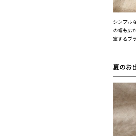
シンプル
の幅も広
宝するブ
夏のお