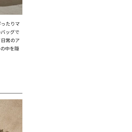
ぴったりマ
のバッグで
て日常のア
グの中を隠