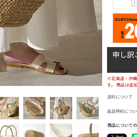
申し訳
※北海道・沖縄
す。 商品は追
送料について
返品特約につい
商品について