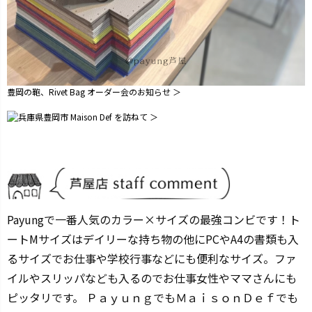
豊岡の鞄、Rivet Bag オーダー会のお知らせ ＞
兵庫県豊岡市 Maison Def を訪ねて ＞
Payungで一番人気のカラー×サイズの最強コンビです！ト
ートMサイズはデイリーな持ち物の他にPCやA4の書類も入
るサイズでお仕事や学校行事などにも便利なサイズ。ファ
イルやスリッパなども入るのでお仕事女性やママさんにも
ピッタリです。 ＰａｙｕｎｇでもＭａｉｓｏｎＤｅｆでも