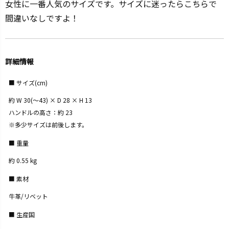
女性に一番人気のサイズです。サイズに迷ったらこちらで
間違いなしですよ！
詳細情報
サイズ(cm)
約 W 30(～43) × D 28 × H 13
ハンドルの高さ：約 23
※多少サイズは前後します。
重量
約 0.55 kg
素材
牛革/リベット
生産国