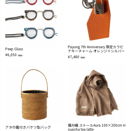
Payung 7th Anniversary 限定カラビ
Peep Glass
ナキーチャーム オレンジ×シルバー
¥
6,050
（税込）
¥
7,480
（税込）
播州織 ストールAura 100×200cm H
アタ巾着付きバケツ型バッグ
oujicha tea latte