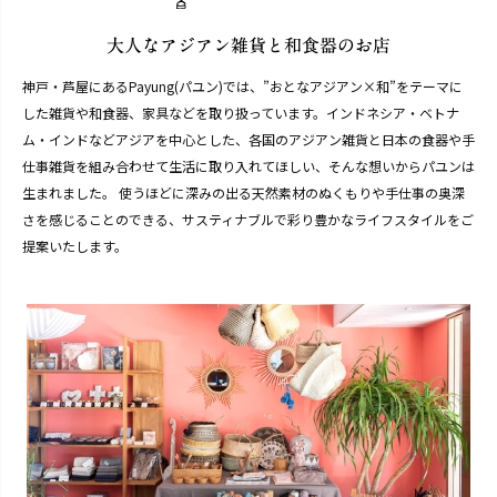
神戸・芦屋にあるPayung(パユン)では、”おとなアジアン×和”をテーマに
した雑貨や和食器、家具などを取り扱っています。インドネシア・ベトナ
ム・インドなどアジアを中心とした、各国のアジアン雑貨と日本の食器や手
仕事雑貨を組み合わせて生活に取り入れてほしい、そんな想いからパユンは
生まれました。 使うほどに深みの出る天然素材のぬくもりや手仕事の奥深
さを感じることのできる、サスティナブルで彩り豊かなライフスタイルをご
提案いたします。